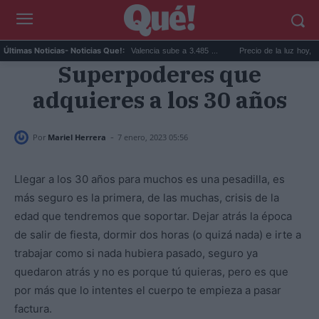
El precio de la vivienda en Valencia sube a 3.485 ...
Precio de la luz hoy, jueves 6 
Últimas Noticias
- Noticias Que!:
Superpoderes que
adquieres a los 30 años
-
Por
Mariel Herrera
7 enero, 2023 05:56
Llegar a los 30 años para muchos es una pesadilla, es
más seguro es la primera, de las muchas, crisis de la
edad que tendremos que soportar. Dejar atrás la época
de salir de fiesta, dormir dos horas (o quizá nada) e irte a
trabajar como si nada hubiera pasado, seguro ya
quedaron atrás y no es porque tú quieras, pero es que
por más que lo intentes el cuerpo te empieza a pasar
factura.