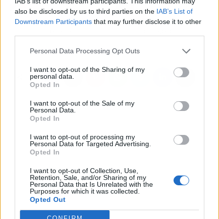
IAB’s list of downstream participants. This information may
¿Cómo luchar contra el
El cajón de efectivo
also be disclosed by us to third parties on the
IAB’s List of
insomnio con la
Cashlogy permite ganar
Downstream Participants
that may further disclose it to other
melatonina?, la solución
tranquilidad y tiempo a
third parties.
disponible en Farmacia
los negocios
Guitart
Personal Data Processing Opt Outs
I want to opt-out of the Sharing of my
personal data.
Opted In
I want to opt-out of the Sale of my
Personal Data.
Opted In
I want to opt-out of processing my
Personal Data for Targeted Advertising.
Opted In
I want to opt-out of Collection, Use,
Retention, Sale, and/or Sharing of my
Personal Data that Is Unrelated with the
Purposes for which it was collected.
Opted Out
CONFIRM