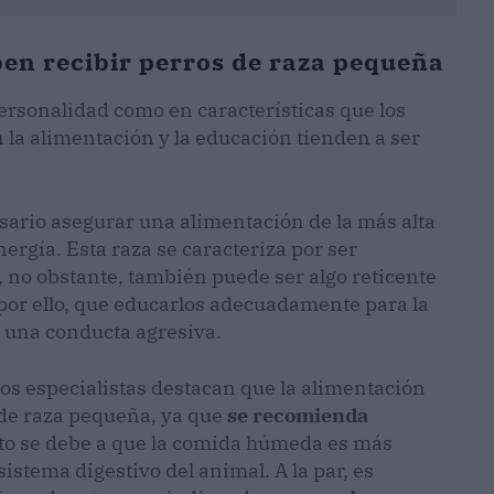
en recibir perros de raza pequeña
personalidad como en características que los
 la alimentación y la educación tienden a ser
esario asegurar una alimentación de la más alta
rgía. Esta raza se caracteriza por ser
 no obstante, también puede ser algo reticente
por ello, que educarlos adecuadamente para la
ar una conducta agresiva.
 los especialistas destacan que la alimentación
o de raza pequeña, ya que
se recomienda
sto se debe a que la comida húmeda es más
sistema digestivo del animal. A la par, es