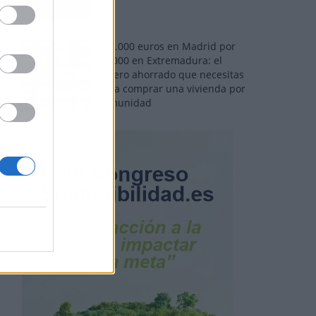
110.000 euros en Madrid por
31.000 en Extremadura: el
dinero ahorrado que necesitas
para comprar una vivienda por
comunidad