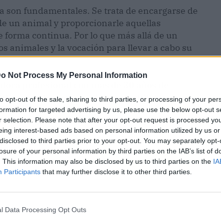
 son fundamentales. Se trata de encargarse de
 de un animal y proporcionarle aquellas
 forma continua. Por lo que más allá de un
los animales y la vocación para llevar a cabo su
o Not Process My Personal Information
dora profesional con más de 30 años de
 de razas de perro caniche toy, shih tzu y
to opt-out of the sale, sharing to third parties, or processing of your per
romover el bienestar de este tipo de animales,
formation for targeted advertising by us, please use the below opt-out s
r selection. Please note that after your opt-out request is processed y
asesoramiento necesario para garantizar la
eing interest-based ads based on personal information utilized by us or
disclosed to third parties prior to your opt-out. You may separately opt-
losure of your personal information by third parties on the IAB’s list of
. This information may also be disclosed by us to third parties on the
IA
Participants
that may further disclose it to other third parties.
l Data Processing Opt Outs