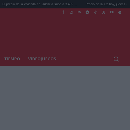
ivienda en Valencia sube a 3.485 ...
Precio de la luz hoy, jueves 6 de agosto: la hora 
TIEMPO
VIDEOJUEGOS