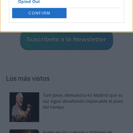
Opted Out
CONFIRM
Los más vistos
Tom Jones demuestra en Madrid que su
voz sigue desafiando implacable el paso
del tiempo
Fuego en los cuernos y millones en