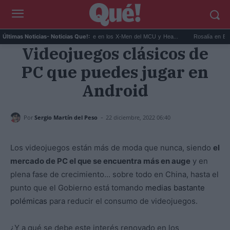
.
Kit Connor será Cíclope en los X-Men del MCU y Hea...
Rosalía en Buenos Air
Últimas Noticias
- Noticias Que!:
Videojuegos clásicos de
PC que puedes jugar en
Android
-
Por
Sergio Martín del Peso
22 diciembre, 2022 06:40
Los videojuegos están más de moda que nunca, siendo
el
mercado de PC el que se encuentra más en auge
y en
plena fase de crecimiento... sobre todo en China, hasta el
punto que el Gobierno está tomando
medias bastante
polémicas
para reducir el consumo de videojuegos.
¿Y a qué se debe este interés renovado en los