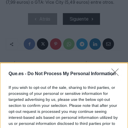
(7,99 euros) o GTA: Vice City (5,49 euros) entre otros.
Atrás
Siguiente
ARTÍCULO ANTERIOR
ARTÍCULO SIGUIENTE
EL OBJETIVO QUE
ESTOS SON LOS
Que.es -
Do Not Process My Personal Information
BUSCA CONSEGUIR EL
MEJORES BELENES
BARCELONA EN EL
VIVIENTES DE ESPAÑA
MERCADO INVERNAL
If you wish to opt-out of the sale, sharing to third parties, or
processing of your personal or sensitive information for
targeted advertising by us, please use the below opt-out
section to confirm your selection. Please note that after your
opt-out request is processed you may continue seeing
interest-based ads based on personal information utilized by
us or personal information disclosed to third parties prior to