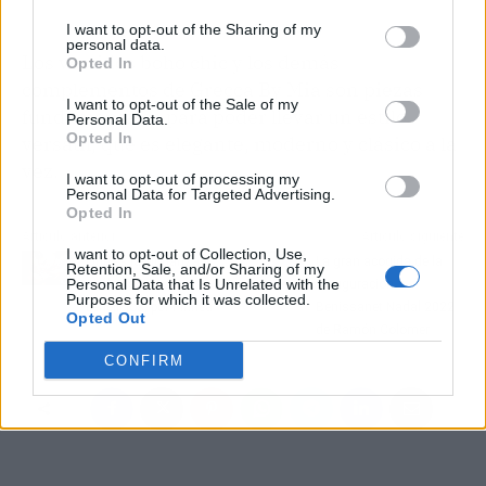
I want to opt-out of the Sharing of my
personal data.
Los vestidos boho chic y los demás
Opted In
complementos de Grecca By Mia son piezas
I want to opt-out of the Sale of my
fundamentales para poder llevar un estilo
Personal Data.
Opted In
versátil, que es elegante, moderno y clásico a la
vez.
I want to opt-out of processing my
Personal Data for Targeted Advertising.
Opted In
Artículo anterior
Artículo siguiente
I want to opt-out of Collection, Use,
Qué es la biodanza y
La gran acogida de la
Retention, Sale, and/or Sharing of my
Personal Data that Is Unrelated with the
cuáles son sus
inauguración
Purposes for which it was collected.
beneficios, por Pirinea
Benissanet Nadal 2022
Opted Out
de Ramón Colomer
CONFIRM