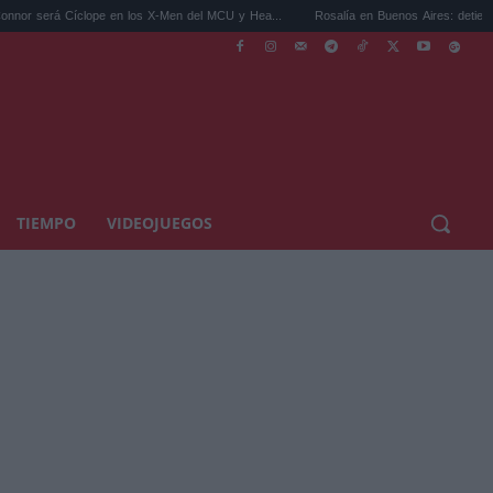
Cíclope en los X-Men del MCU y Hea...
Rosalía en Buenos Aires: detiene el tráfico y 
TIEMPO
VIDEOJUEGOS