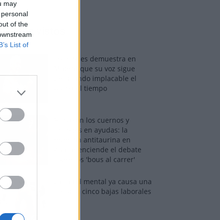
ou may
 personal
out of the
os más vistos
 downstream
B’s List of
Tom Jones demuestra en
Madrid que su voz sigue
desafiando implacable el
paso del tiempo
Fuego en los cuernos y
millones en ayudas: la
rebelión antitaurina en
Alfafar enciende el debate
sobre los 'bous al carrer'
La salud mental ya causa una
de cada cinco bajas laborales