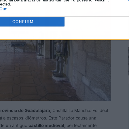
ersonal Data that Is Unrelated with the Purposes for which it
lected.
Out
CONFIRM
rovincia de Guadalajara
, Castilla La Mancha. Es ideal
tá a escasos kilómetros. Este Parador causa una
 de un antiguo
castillo medieval
, perfectamente