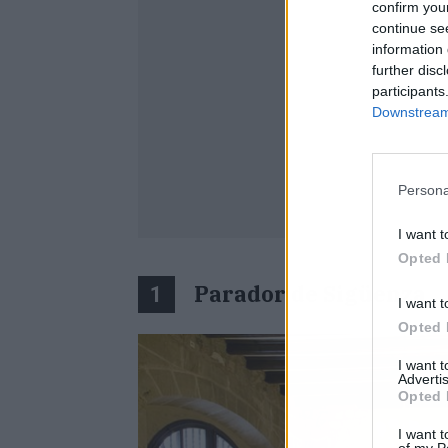
confirm you
continue se
information 
further disc
participants
Downstream 
Persona
I want t
Opted 
Parador de Sigüenza
1
I want t
Opted 
I want 
Advertis
Opted 
I want t