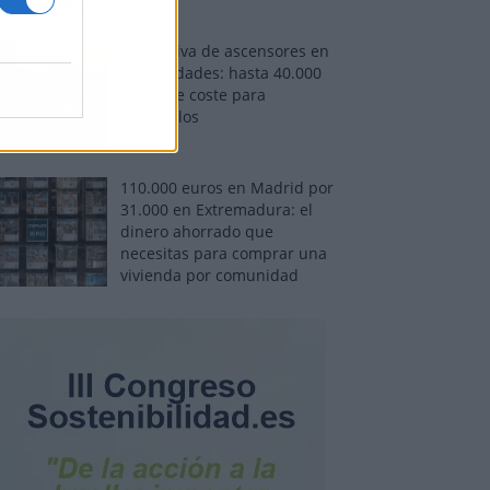
Normativa de ascensores en
comunidades: hasta 40.000
euros de coste para
adaptarlos
110.000 euros en Madrid por
31.000 en Extremadura: el
dinero ahorrado que
necesitas para comprar una
vivienda por comunidad