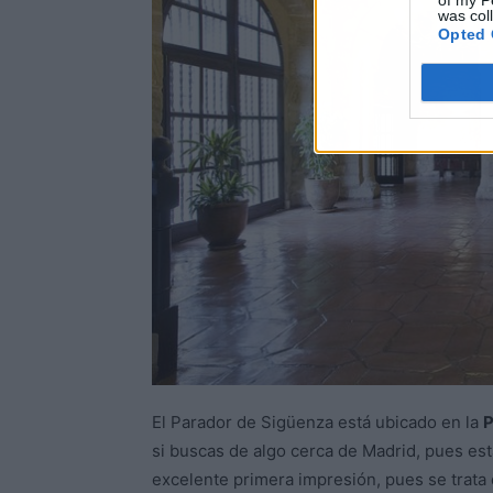
of my P
was col
Opted 
El Parador de Sigüenza está ubicado en la
P
si buscas de algo cerca de Madrid, pues es
excelente primera impresión, pues se trata