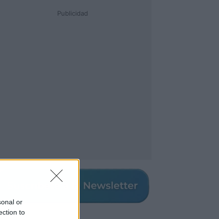
Publicidad
sonal or
ection to