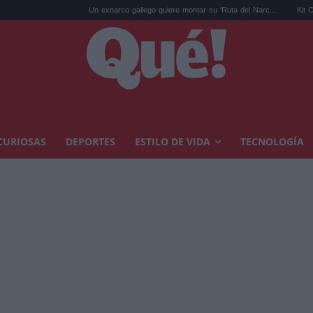
Un exnarco gallego quiere montar su 'Ruta del Narc...
Kit Connor será 
CURIOSAS
DEPORTES
ESTILO DE VIDA
TECNOLOGÍA