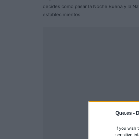
decides como pasar la Noche Buena y la Na
establecimientos.
Que.es -
D
If you wish 
sensitive in