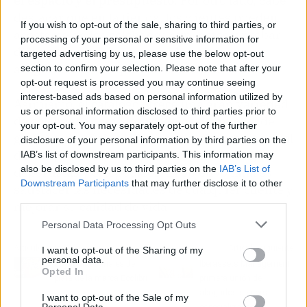
el espacio y el presupuesto
. Por otro lado, cabe
destacar que en la tienda, los clientes pueden
If you wish to opt-out of the sale, sharing to third parties, or
acostarse en los colchones expuestos y probar
processing of your personal or sensitive information for
diferentes posiciones para dormir,
targeted advertising by us, please use the below opt-out
asegurándose de que son cómodos.
section to confirm your selection. Please note that after your
opt-out request is processed you may continue seeing
interest-based ads based on personal information utilized by
Asimismo, el catálogo ofrece una gran variedad
us or personal information disclosed to third parties prior to
de colchones como los modelos de muelle, de
your opt-out. You may separately opt-out of the further
grafeno, de núcleo HR, viscoelástica, con control
disclosure of your personal information by third parties on the
de temperatura, para parejas, para bebés,
IAB’s list of downstream participants. This information may
also be disclosed by us to third parties on the
IAB’s List of
deportistas y ortopédicos. El objetivo final es
Downstream Participants
that may further disclose it to other
satisfacer las necesidades de cualquier cliente y
third parties.
mejorar su calidad de vida.
Personal Data Processing Opt Outs
Artículo anterior
Artículo siguiente
I want to opt-out of the Sharing of my
personal data.
Joyas artesanales de
Iberassets Management,
Opted In
plata de la marca Ecolibrí
primera unión de
abogados seniors
I want to opt-out of the Sale of my
especializados en