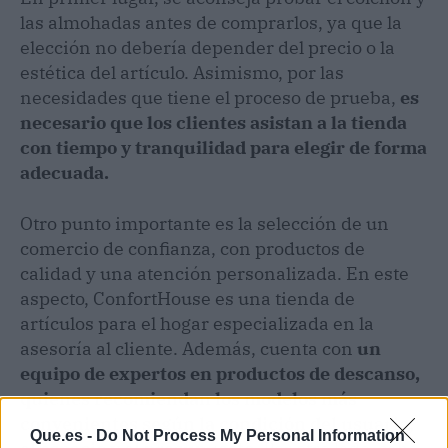
las almohadas antes de comprarlos, ya que la
elección no debería depender del precio o la
estética del artículo. Asimismo, por las
necesidades que tiene el proceso de prueba,
es
necesario que los clientes asistan a la tienda
con tiempo y tranquilidad para elegir de forma
adecuada.
Otro punto importante es la selección de un
comercio de confianza, con productos de
calidad y una atención personalizada. En este
aspecto, ConfortHouse es una tienda de
artículos para el hogar especializada en la
asesoría al cliente. Además, cuenta con
un
equipo de expertos en productos de descanso,
quienes recomiendan los modelos más
convenientes según la condición del usuario,
Que.es -
Do Not Process My Personal Information