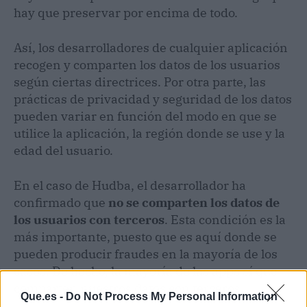
hay que preservar por encima de todo.
Así, los desarrolladores de cualquier aplicación
recogen y comparten los datos de los usuarios
según ciertas directrices. Por otra parte, las
prácticas de privacidad y seguridad de los datos
pueden variar en función del modo en que se
utilice la aplicación, la región donde se use y la
edad del usuario.
En el caso de Hudba, el desarrollador ha
confirmado que
no se comparten los datos de
los usuarios con terceros
. Esta condición es la
más importante, puesto que es aquí donde se
pueden producir fraudes en la mayoría de los
casos. De hecho, la mayoría de las apps sí que
comparten nuestros datos con terceros.
Que.es -
Do Not Process My Personal Information