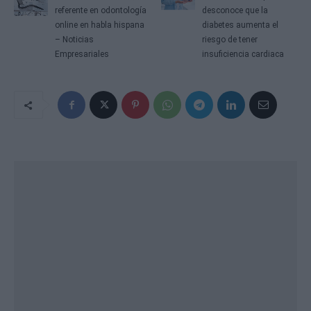
v
referente en odontología
desconoce que la
e
online en habla hispana
diabetes aumenta el
g
– Noticias
riesgo de tener
a
Empresariales
insuficiencia cardiaca
c
i
ó
n
d
e
e
n
t
r
a
d
a
s