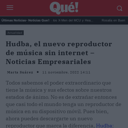
Kit Connor será Cíclope en los X-Men del MCU y Hea...
Rosalía en Buenos Aires: de
Últimas Noticias
- Noticias Que!:
Actualidad
Hudba, el nuevo reproductor
de música sin internet –
Noticias Empresariales
11 noviembre, 2022 14:11
Marta Suárez
Todos sabemos el poder extraordinario que
tiene la música y sus efectos sobre nuestros
estados de ánimo. No es de extrañar entonces
que casi todo el mundo tenga un reproductor de
música en su dispositivo móvil. Pues bien,
ahora puedes descargarte un nuevo
reproductor que marca la diferencia,
Hudba: