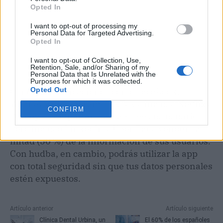
Opted In
I want to opt-out of processing my
Personal Data for Targeted Advertising.
Opted In
I want to opt-out of Collection, Use,
Retention, Sale, and/or Sharing of my
Personal Data that Is Unrelated with the
Purposes for which it was collected.
Conocidas aplicaciones como FaceBook,
Opted Out
WahtsApp, Instagram, TikTok o incluso Netflix o
CONFIRM
Disney + comparten los datos de sus usuarios.
Pero incluso LinkedIn y Uber Eats, venden la
mitad (50 %) de la información de sus usuarios.
Con hudba, en cambio, podrás utilizar la app
con total seguridad sin que tus datos personales
estén expuestos.
N
Artículo anterior
Artículo siguiente
a
Clínica Dental Urbina, un
El 60% de los españoles