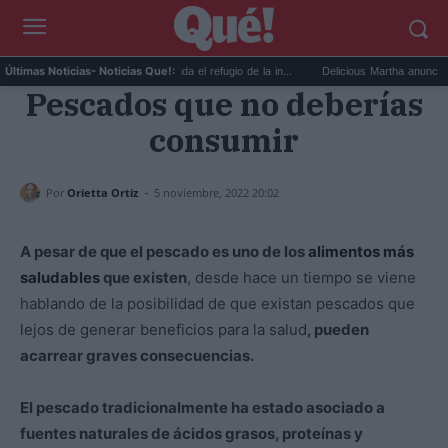
National Geographic recomienda el refugio de la in...
Delicious Martha anuncia que ha 
Últimas Noticias
- Noticias Que!:
Pescados que no deberías
consumir
-
Por
Orietta Ortiz
5 noviembre, 2022 20:02
A pesar de que el pescado es uno de los
alimentos más
saludables
que existen
, desde hace un tiempo se viene
hablando de la posibilidad de que existan pescados que
lejos de generar beneficios para la salud
, pueden
acarrear graves consecuencias.
El pescado tradicionalmente ha estado asociado a
fuentes naturales de ácidos grasos, proteínas y