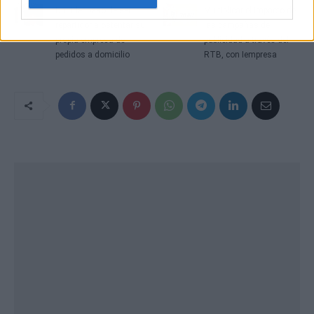
Un rider pasó de ser
Multiplicar el impacto de
repartidor a ostentar su
las campañas de
propia empresa de
publicidad a través del
pedidos a domicilio
RTB, con Iempresa