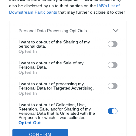
also be disclosed by us to third parties on the
IAB’s List of
Downstream Participants
that may further disclose it to other
third parties.
Si el interés que se paga por la hipoteca es
inferior a la rentabilidad de una inversión,
Personal Data Processing Opt Outs
entonces no conviene amortizar. Mientras que,
I want to opt-out of the Sharing of my
si se paga un interés alto y difícilmente se
personal data.
Opted In
puede superar con una inversión, es preferible
amortizar.
I want to opt-out of the Sale of my
Personal Data.
Opted In
En resumen,
todo
depende de cada persona
, de
cómo es, qué objetivo tiene, qué quiere y qué
I want to opt-out of processing my
Personal Data for Targeted Advertising.
riesgo quiere asumir con su dinero. Si se
Opted In
dispone de capital ahorrado, hay que
I want to opt-out of Collection, Use,
preguntarse todos los conceptos que se han
Retention, Sale, and/or Sharing of my
Personal Data that Is Unrelated with the
indicado anteriormente.
Purposes for which it was collected.
Opted Out
Artículo anterior
Artículo siguiente
CONFIRM