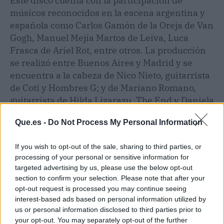
Este disco cuenta con la participación de
músicos reconocidos en la escena argentina y
española como Carlos Gamón de la Oreja de Van
Gogh, Manuel Mejía Martos de Leiva, Luca
Frasca de Ariel Rot, entre otros. La producción
se realizó entre Buenos Aires y Madrid y se
encuentra a la cabeza de Nico Nieto, guitarrista
de Coti y Hombres G; y de Mariano Romano,
guitarrista de Hilda Lizarazu, The End y Daniela
Herrero.
Que.es -
Do Not Process My Personal Information
Los saberes de todos estos músicos expertos ha
If you wish to opt-out of the sale, sharing to third parties, or
alimentado enormemente el trabajo de Hernán
processing of your personal or sensitive information for
Romero, permitiéndole a
Impulso Dual
adquirir
targeted advertising by us, please use the below opt-out
una madurez musical muy interesante de
section to confirm your selection. Please note that after your
escuchar.
El álbum estará disponible desde el
opt-out request is processed you may continue seeing
21 de septiembre en todas las plataformas
interest-based ads based on personal information utilized by
us or personal information disclosed to third parties prior to
digitales, a través del sello Acqua Records,
your opt-out. You may separately opt-out of the further