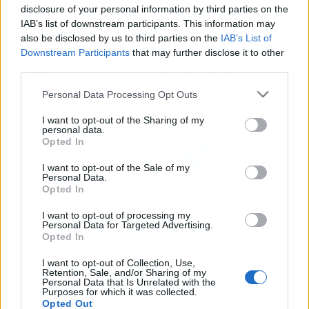
tanto en Argentina como en España
.
disclosure of your personal information by third parties on the
IAB’s list of downstream participants. This information may
also be disclosed by us to third parties on the
IAB’s List of
Artículo anterior
Artículo siguiente
Downstream Participants
that may further disclose it to other
No Problem Cooking es
El curso internacional
third parties.
el software que facilita la
sobre trastornos del
organización de las
neurodesarrollo de
Personal Data Processing Opt Outs
compañías de catering
Giunti Psychometrics
I want to opt-out of the Sharing of my
personal data.
Opted In
I want to opt-out of the Sale of my
Personal Data.
Opted In
I want to opt-out of processing my
Personal Data for Targeted Advertising.
Opted In
I want to opt-out of Collection, Use,
Retention, Sale, and/or Sharing of my
Personal Data that Is Unrelated with the
Purposes for which it was collected.
Opted Out