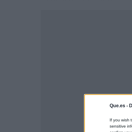
Que.es -
D
If you wish 
sensitive in