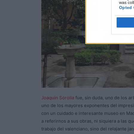
was col
Opted 
Joaquín Sorolla
fue, sin duda, uno de los ar
uno de los mayores exponentes del impresi
con un cuidado e interesante museo en Mad
a referirnos a sus obras, ni siquiera a las 
trabajo del valenciano, sino del relajante ja