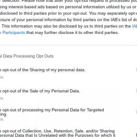
r selection. Please note that after your opt-out request is processed y
eing interest-based ads based on personal information utilized by us or
disclosed to third parties prior to your opt-out. You may separately opt-
L
losure of your personal information by third parties on the IAB’s list of
. This information may also be disclosed by us to third parties on the
IA
Participants
that may further disclose it to other third parties.
l Data Processing Opt Outs
o opt-out of the Sharing of my personal data.
la
In
o opt-out of the Sale of my Personal Data.
In
to opt-out of processing my Personal Data for Targeted
ing.
In
o opt-out of Collection, Use, Retention, Sale, and/or Sharing
ersonal Data that Is Unrelated with the Purposes for which it