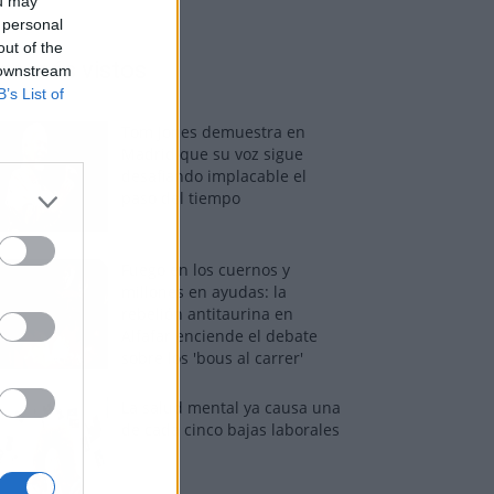
ou may
 personal
out of the
os más vistos
 downstream
B’s List of
Tom Jones demuestra en
Madrid que su voz sigue
desafiando implacable el
paso del tiempo
Fuego en los cuernos y
millones en ayudas: la
rebelión antitaurina en
Alfafar enciende el debate
sobre los 'bous al carrer'
La salud mental ya causa una
de cada cinco bajas laborales