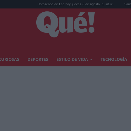
Horóscopo de Leo hoy jueves 6 de agosto: tu intuic...
Sandokán tempora
CURIOSAS
DEPORTES
ESTILO DE VIDA
TECNOLOGÍA