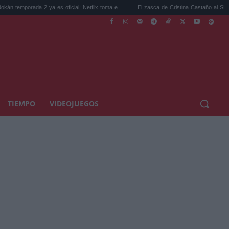
da 2 ya es oficial: Netflix toma e...
El zasca de Cristina Castaño al SEPE que incen
TIEMPO
VIDEOJUEGOS