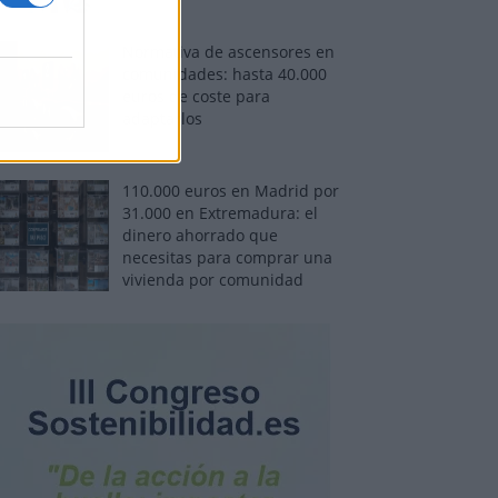
Normativa de ascensores en
comunidades: hasta 40.000
euros de coste para
adaptarlos
110.000 euros en Madrid por
31.000 en Extremadura: el
dinero ahorrado que
necesitas para comprar una
vivienda por comunidad