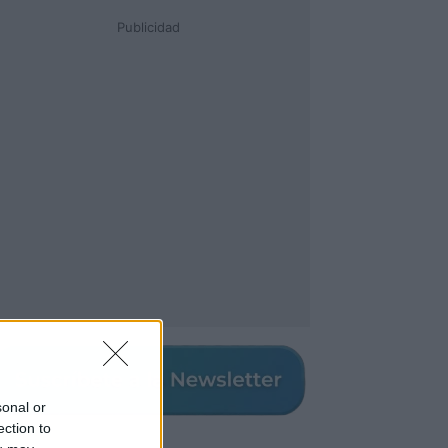
Publicidad
sonal or
ection to