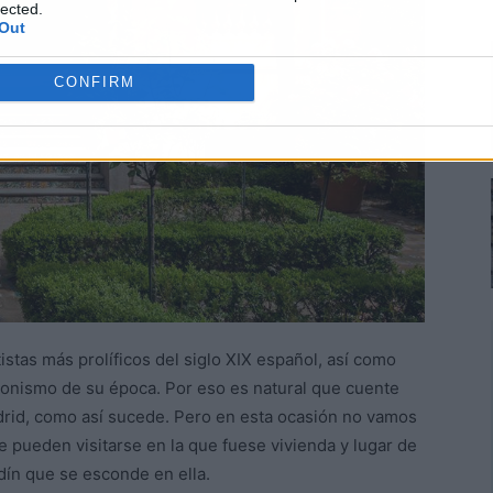
lected.
Out
CONFIRM
tistas más prolíficos del siglo XIX español, así como
onismo de su época. Por eso es natural que cuente
rid, como así sucede. Pero en esta ocasión no vamos
que pueden visitarse en la que fuese vivienda y lugar de
rdín que se esconde en ella.