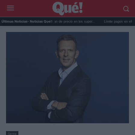
Los alimentos que más bajan de precio en los super...
Límite pagos en efectivo en 
Últimas Noticias
- Noticias Que!:
Gente