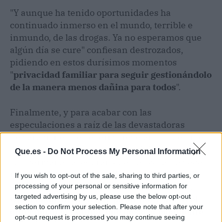
"Y aunque ha tenido oportunidades ha
continuado inmerso en el mundo, terrible e
inmundo, de las drogas. Ya no esperamos que
algún día se cure" confiesan destrozados,
pidiendo en estos durísimos momentos
"
privacidad familiar para seguir gestionándolo
de la manera menos dañina para todos
".
Finalmente, y para acabar con las
especulaciones a raíz de las devastadoras
declaraciones de Federico revelando que pide
limosna en la calle para sobrevivir, Joaquín y
Que.es -
Do Not Process My Personal Information
sus hermanas aseguran que "las cosas, a veces,
no son lo que parecen". "
Son muchos años de
If you wish to opt-out of the sale, sharing to third parties, or
sufrimiento que solo nosotros conocemos.
processing of your personal or sensitive information for
targeted advertising by us, please use the below opt-out
Ojalá nadie tuviera que pasar por esto. Ni el
section to confirm your selection. Please note that after your
enfermo ni la familia, que desgraciadamente
opt-out request is processed you may continue seeing