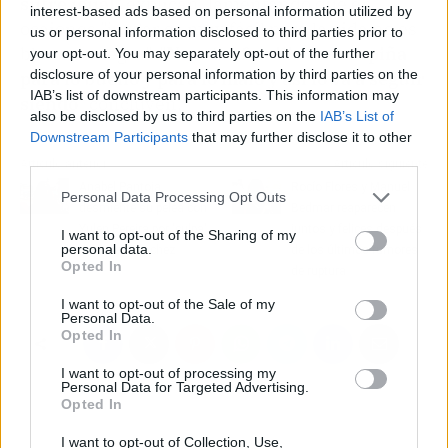
sufre igual
" explican, lamentando que en
interest-based ads based on personal information utilized by
ocaiones "juzgar es muy fácil pero la vida no es
us or personal information disclosed to third parties prior to
blanco o negro". "
Nuestra familia es una piña
your opt-out. You may separately opt-out of the further
disclosure of your personal information by third parties on the
para lo bueno y para lo malo y así lo va a seguir
IAB’s list of downstream participants. This information may
siendo
" concluyen.
also be disclosed by us to third parties on the
IAB’s List of
Downstream Participants
that may further disclose it to other
third parties.
Artículo anterior
Artículo siguiente
Anabel Pantoja
Rocío Flores y Manuel
Personal Data Processing Opt Outs
desmiente su pelea con
Bedmar reaparecen
Yulen Pereira por 'culpa'
juntos y felices después
I want to opt-out of the Sharing of my
personal data.
de Omar Sánchez
de los últimos rumores
Opted In
de ruptura
I want to opt-out of the Sale of my
Personal Data.
Opted In
I want to opt-out of processing my
Personal Data for Targeted Advertising.
Opted In
I want to opt-out of Collection, Use,