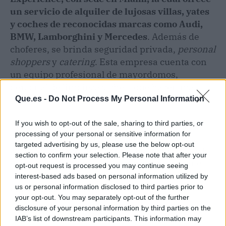
un servicio de alquiler de lujosas villas, yates
y coches de reconocidas marcas como Audi,
BMW, Lamborghini y Mercedes
. Además de
choferes, se brinda seguridad privada,
personal
shoppers
y
catering
. Esta empresa cuenta con
un equipo profesional de mayordomos,
personal de limpieza y chefs que hacen más
placentera la estadía de los clientes.
Que.es -
Do Not Process My Personal Information
If you wish to opt-out of the sale, sharing to third parties, or
Edu Benito cada día es más reconocido en el
processing of your personal or sensitive information for
país y en el continente gracias al éxito
targeted advertising by us, please use the below opt-out
alcanzado por sus negocios. Basta con seguirlo
section to confirm your selection. Please note that after your
en su cuenta de Instagram para comprobar el
opt-out request is processed you may continue seeing
éxito y aceptación que tienen sus
interest-based ads based on personal information utilized by
us or personal information disclosed to third parties prior to
emprendimientos.
your opt-out. You may separately opt-out of the further
disclosure of your personal information by third parties on the
IAB’s list of downstream participants. This information may
Artículo anterior
Artículo siguiente