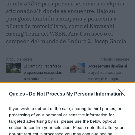
tienda
online
para prestar servicio a cualquier
aficionado allí donde se encuentre. Bajo su
paraguas, también acompaña y patrocina a
pilotos de motociclismo, como el Kawasaki
Racing Team del WSBK, Ana Carrasco o el
campeón del mundo de Enduro 2, Josep García.
Artículo anterior
Artículo siguiente
El Camping Pedraforca
Dcore permite diseñar el
proporciona escapadas
proyecto de casa para
a la naturaleza para
conseguir el hogar
recargar las pilas
soñado
Que.es -
Do Not Process My Personal Information
If you wish to opt-out of the sale, sharing to third parties, or
processing of your personal or sensitive information for
targeted advertising by us, please use the below opt-out
section to confirm your selection. Please note that after your
opt-out request is processed you may continue seeing