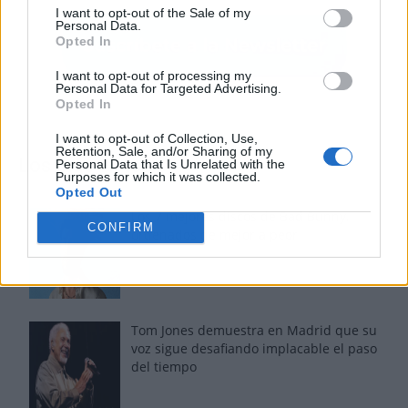
I want to opt-out of the Sale of my
Personal Data.
Opted In
I want to opt-out of processing my
Personal Data for Targeted Advertising.
Opted In
I want to opt-out of Collection, Use,
Retention, Sale, and/or Sharing of my
Los más vistos
Personal Data that Is Unrelated with the
Purposes for which it was collected.
Opted Out
Los 7 mejores discos de Bad Bunny,
CONFIRM
ordenados de mejor a peor
Tom Jones demuestra en Madrid que su
voz sigue desafiando implacable el paso
del tiempo