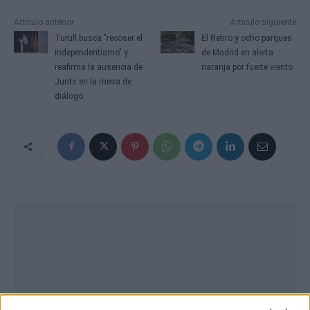
Artículo anterior
Artículo siguiente
Turull busca "recoser el
El Retiro y ocho parques
independentismo" y
de Madrid en alerta
reafirma la ausencia de
naranja por fuerte viento
Junts en la mesa de
diálogo