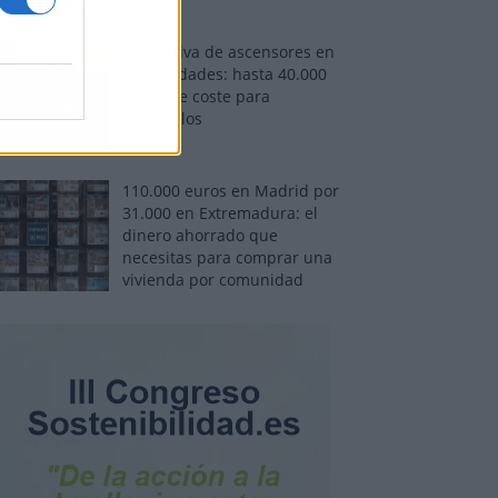
Normativa de ascensores en
comunidades: hasta 40.000
euros de coste para
adaptarlos
110.000 euros en Madrid por
31.000 en Extremadura: el
dinero ahorrado que
necesitas para comprar una
vivienda por comunidad