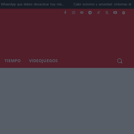
debes desactivar hoy mis...
Calor extremo y ansiedad: síntomas idénticos que a...
TIEMPO
VIDEOJUEGOS