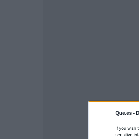
Que.es -
D
If you wish 
sensitive in