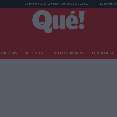
La reforma de la Ley Rider que obligará a auditar ...
La opción de WhatsApp que 
CURIOSAS
DEPORTES
ESTILO DE VIDA
TECNOLOGÍA