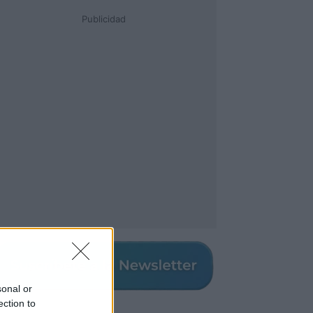
Publicidad
sonal or
ection to