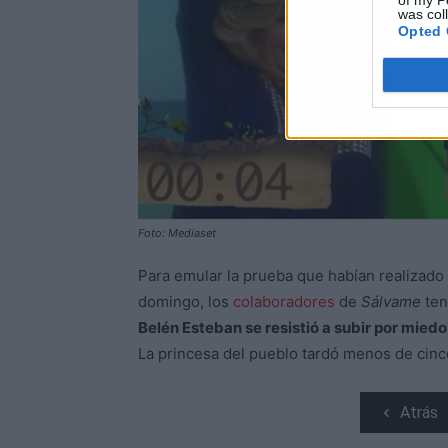
of my P
was col
Opted 
Foto: Mediaset
Para emular la prueba que habían realizado
domingo, los
colaboradores
de
Sálvame
ten
Belén Esteban se resistió a subir por miedo 
La princesa del pueblo tardó menos de cinc
Atrás