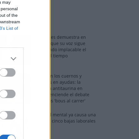
ou may
 personal
out of the
os más vistos
 downstream
B’s List of
Tom Jones demuestra en
Madrid que su voz sigue
desafiando implacable el
paso del tiempo
Fuego en los cuernos y
millones en ayudas: la
rebelión antitaurina en
Alfafar enciende el debate
sobre los 'bous al carrer'
La salud mental ya causa una
de cada cinco bajas laborales