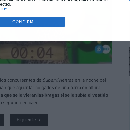
ersonal Data that Is Unrelated with the Purposes for which it
lected.
Out
CONFIRM
 los concursantes de
Supervivientes
en la noche del
ían que aguantar colgados de una barra en altura.
a que se le vieran las bragas si se le subía el vestido
.
o segundo en caer...
Siguiente