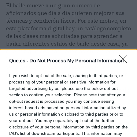
El baile mueve a un gran número de
aficionados que día a día quieren mejorar sus
técnicas y condición física. Por este motivo, en
esta plataforma digital hay un catálogo completo
de las clases más solicitadas para aprender a
bailar diferentes estilos de baile desde casa, ya
que hay quienes no pueden asistir a ciertos
horarios a un estudio de baile o quienes
Que.es -
Do Not Process My Personal Information
simplemente
prefieren aprender a bailar
desde la comodidad de su hogar
. Para conocer
If you wish to opt-out of the sale, sharing to third parties, or
todo lo que ofrecen, la página web está
processing of your personal or sensitive information for
disponible con toda la información detallada de
targeted advertising by us, please use the below opt-out
section to confirm your selection. Please note that after your
cada clase, así como los planes de prueba.
opt-out request is processed you may continue seeing
interest-based ads based on personal information utilized by
us or personal information disclosed to third parties prior to
Artículo anterior
Artículo siguiente
your opt-out. You may separately opt-out of the further
Cerralmería, servicio de
El soporte requerido para
disclosure of your personal information by third parties on the
copia de llaves de coche
sacar el máximo partido
IAB’s list of downstream participants. This information may
y aperturas de
de la Ley Concursal y la