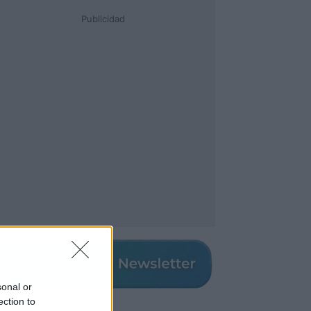
Publicidad
sonal or
ection to