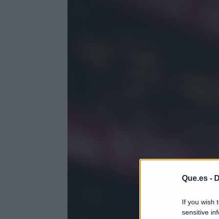
Que.es -
D
If you wish 
sensitive in