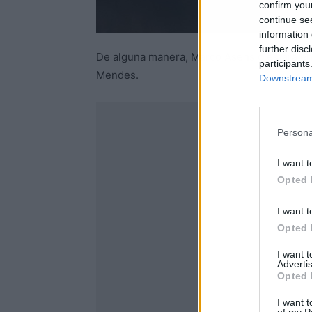
confirm you
continue se
information 
further disc
De alguna manera, Marco Asensio estará en
participants
Mendes.
Downstream 
Persona
I want t
Opted 
I want t
Opted 
I want 
Advertis
Opted 
I want t