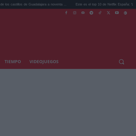
los de Guadalajara a noventa ...
Este es el top 10 de Netflix España: 'Los creyente...
TIEMPO
VIDEOJUEGOS