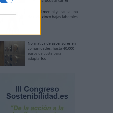
sobre los 'bous al carrer'
La salud mental ya causa una
de cada cinco bajas laborales
Normativa de ascensores en
comunidades: hasta 40.000
euros de coste para
adaptarlos