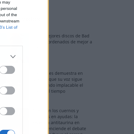
ou may
 personal
out of the
os más vistos
 downstream
B’s List of
Los 7 mejores discos de Bad
Bunny, ordenados de mejor a
peor
Tom Jones demuestra en
Madrid que su voz sigue
desafiando implacable el
paso del tiempo
Fuego en los cuernos y
millones en ayudas: la
rebelión antitaurina en
Alfafar enciende el debate