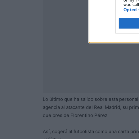
of my P
was col
Opted 
Lo último que ha salido sobre esta personal
agencia al atacante del Real Madrid, su prim
que preside Florentino Pérez.
Así, cogerá al futbolista como una carta pr