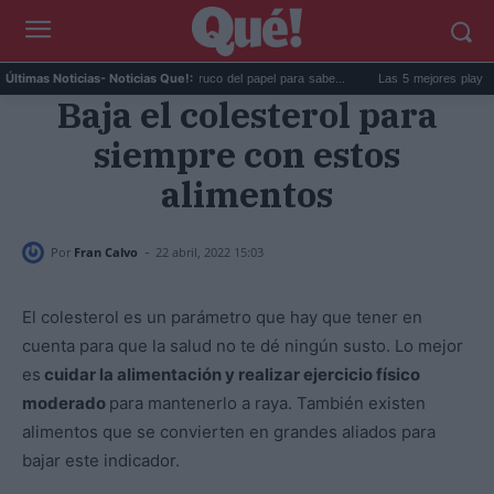
La goma de la nevera: el truco del papel para sabe...
Las 5 mejores playas de Fo
Últimas Noticias
- Noticias Que!:
Baja el colesterol para
siempre con estos
alimentos
-
Por
Fran Calvo
22 abril, 2022 15:03
El colesterol es un parámetro que hay que tener en
cuenta para que la salud no te dé ningún susto. Lo mejor
es
cuidar la alimentación y realizar ejercicio físico
moderado
para mantenerlo a raya. También existen
alimentos que se convierten en grandes aliados para
bajar este indicador.