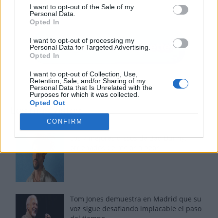
I want to opt-out of the Sale of my
Personal Data.
Opted In
I want to opt-out of processing my
Personal Data for Targeted Advertising.
Opted In
I want to opt-out of Collection, Use,
Retention, Sale, and/or Sharing of my
Personal Data that Is Unrelated with the
Purposes for which it was collected.
Opted Out
Los más vistos
CONFIRM
Los 7 mejores discos de Bad Bunny,
ordenados de mejor a peor
Tom Jones demuestra en Madrid que su
voz sigue desafiando implacable el paso