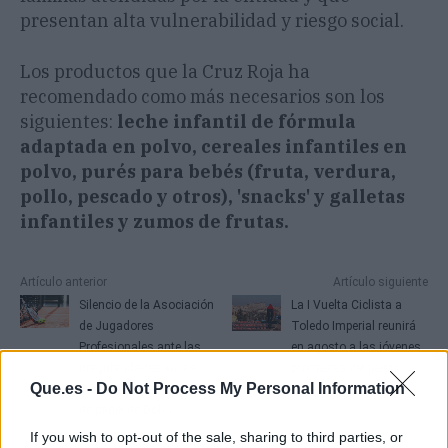
presentan alta vulnerabilidad y riesgo social.
Los productos que la Cruz Roja ha
recomendado como más necesarios son los
siguientes:
leche infantil de fórmula
adaptada en polvo, cereales infantiles en
polvo, purés para bebés (fruta, verdura,
pollo, pescado y otros), 'snacks' y galletas
infantiles y zumos de frutas.
Artículo anterior
Artículo siguiente
Silencio de la Asociación
La I Vuelta Ciclista a
de Jugadores
Toledo Imperial reunirá
Profesionales ante las
en agosto a las jóvenes
irregularidades en las
promesas del pelotón
Que.es -
Do Not Process My Personal Information
inscripciones del torneo
español
de pádel de Doha
If you wish to opt-out of the sale, sharing to third parties, or