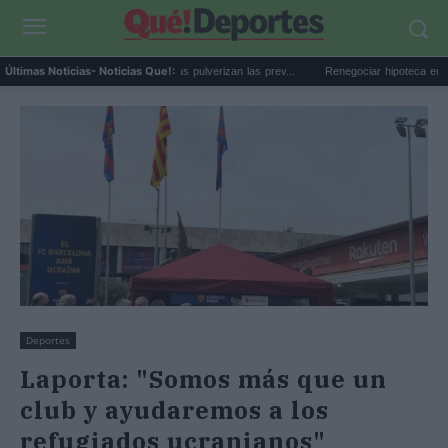
GTA 6 en Netflix: las reservas pulverizan las prev...
Renegociar hipoteca euríbor al 
Últimas Noticias
- Noticias Que!:
Deportes
Laporta: "Somos más que un
club y ayudaremos a los
refugiados ucranianos"