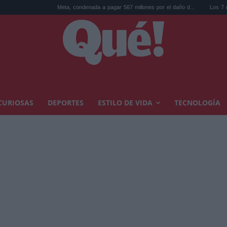
Meta, condenada a pagar 567 millones por el daño d...
Los 7 mejores discos 
CURIOSAS
DEPORTES
ESTILO DE VIDA
TECNOLOGÍA