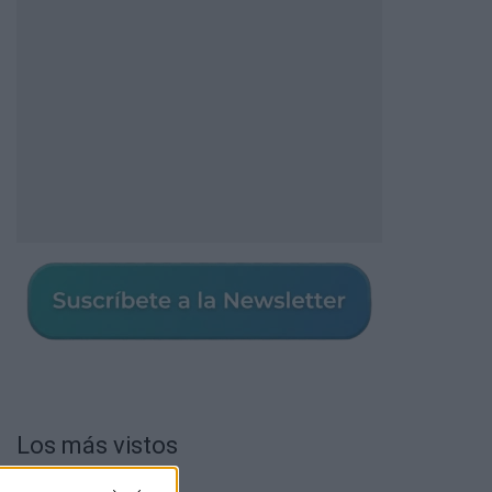
Los más vistos