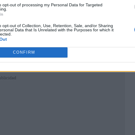
to opt-out of processing my Personal Data for Targeted
ing.
In
o opt-out of Collection, Use, Retention, Sale, and/or Sharing
ersonal Data that Is Unrelated with the Purposes for which it
lected.
Out
CONFIRM
ublicidad