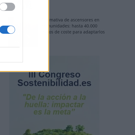
Normativa de ascensores en
comunidades: hasta 40.000
euros de coste para adaptarlos