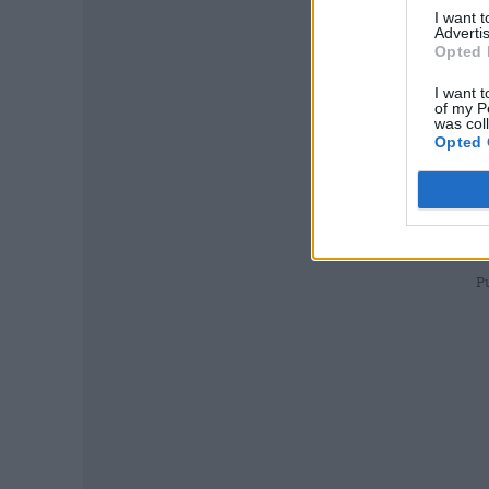
I want 
Advertis
Opted 
I want t
of my P
was col
Opted 
P