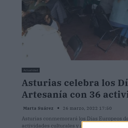
Actualidad
Asturias celebra los D
Artesanía con 36 activ
Marta Suárez
26 marzo, 2022 17:50
Asturias conmemorará los Días Europeos de 
actividades culturales y de promoción del s