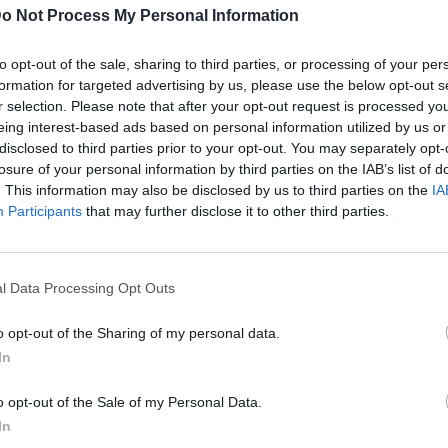
rocinados por la Consejería de Industria,
o Not Process My Personal Information
ado es la comunidad autónoma que más actos ha
 ha afirmado este sábado el Gobierno de
to opt-out of the sale, sharing to third parties, or processing of your per
formation for targeted advertising by us, please use the below opt-out s
r selection. Please note that after your opt-out request is processed y
eing interest-based ads based on personal information utilized by us or
sturias se celebran bajo el lema Esencia
disclosed to third parties prior to your opt-out. You may separately opt-
del Pueblo de Asturias por Julio González
losure of your personal information by third parties on the IAB’s list of
rendimiento y Economía Social,
en un acto en el
. This information may also be disclosed by us to third parties on the
IA
Participants
that may further disclose it to other third parties.
e del Mercado Artesano y Ecológico, y Laura de
l Data Processing Opt Outs
bado hasta el 3 de abril, está prevista la
os en doce localidades con el objetivo de
o opt-out of the Sharing of my personal data.
al medio rural: Gijón; Avilés; Oviedo; Bimenes;
In
; Mieres del Camín; Porrúa; Quirós y Somiedo.
o opt-out of the Sale of my Personal Data.
In