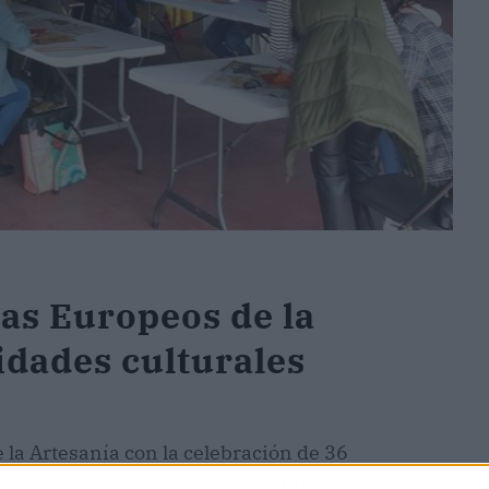
ías Europeos de la
idades culturales
la Artesanía con la celebración de 36
ector en doce municipios. Organizados por el