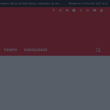
de Bad Bunny, ordenados de me...
'Bomba en el Pan Am 103': la serie de Netflix sobr.
TIEMPO
VIDEOJUEGOS