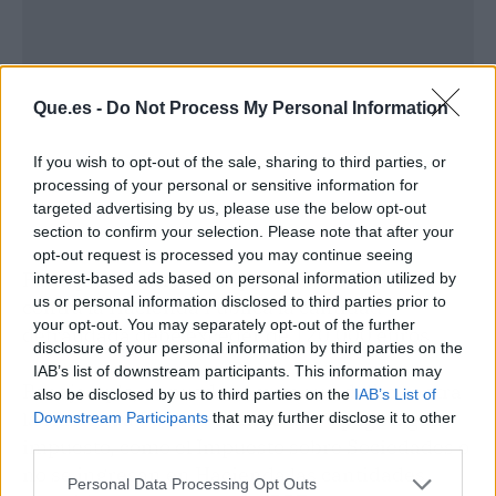
Que.es -
Do Not Process My Personal Information
If you wish to opt-out of the sale, sharing to third parties, or
processing of your personal or sensitive information for
targeted advertising by us, please use the below opt-out
section to confirm your selection. Please note that after your
opt-out request is processed you may continue seeing
Para qué se considere que existe un delito
interest-based ads based on personal information utilized by
us or personal information disclosed to third parties prior to
contra la Hacienda Pública la cantidad
your opt-out. You may separately opt-out of the further
defraudada debe exceder de 120.000 euros.
disclosure of your personal information by third parties on the
IAB’s list of downstream participants. This information may
Por ejemplo, se puede cometer un delito contra
also be disclosed by us to third parties on the
IAB’s List of
la Hacienda Pública cuando no se paga algún
Downstream Participants
that may further disclose it to other
third parties.
impuesto, como el Impuesto sobre Sociedades o
no se ingresan en Hacienda las cantidades
Personal Data Processing Opt Outs