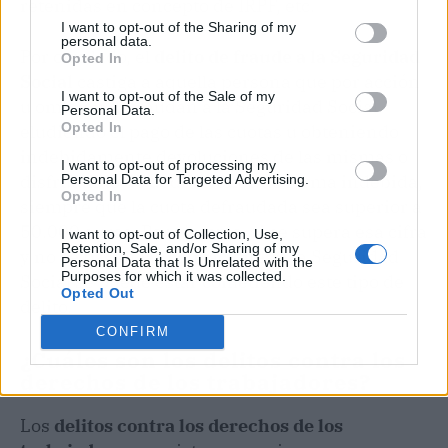
retenidas en concepto de IRPF, etc.
I want to opt-out of the Sharing of my
personal data.
Por otro lado, el
delito de fraude a la Seguridad
Opted In
Social
castiga a aquella persona que por acción
I want to opt-out of the Sale of my
u omisión defraudan a la Seguridad Social
Personal Data.
Opted In
eludiendo el pago de las cuotas u obteniendo
indebidamente devoluciones de las mismas o
I want to opt-out of processing my
disfrutando de deducciones de forma indebida,
Personal Data for Targeted Advertising.
Opted In
siempre que la cuota defraudada sea superior a
50.000 euros. Por ejemplo, si se supera esa cifra
I want to opt-out of Collection, Use,
Retention, Sale, and/or Sharing of my
y no se pagan las cotizaciones a la Seguridad
Personal Data that Is Unrelated with the
Purposes for which it was collected.
Social se puede estar cometiendo este tipo de
Opted Out
delito.
CONFIRM
¿Cuáles son los delitos contra los
derechos de los trabajadores?
Los
delitos contra los derechos de los