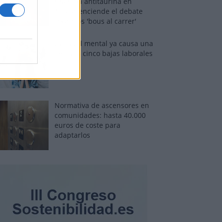
rebelión antitaurina en
Alfafar enciende el debate
sobre los 'bous al carrer'
La salud mental ya causa una
de cada cinco bajas laborales
Normativa de ascensores en
comunidades: hasta 40.000
euros de coste para
adaptarlos