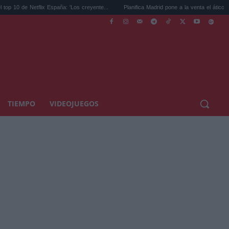
Netflix España: 'Los creyente...
Planifica Madrid pone a la venta el ático de Isabe...
TIEMPO
VIDEOJUEGOS