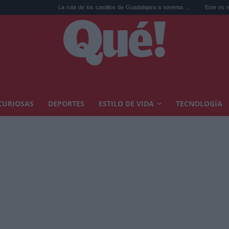
La ruta de los castillos de Guadalajara a noventa ...
Este es el top 10 de 
CURIOSAS
DEPORTES
ESTILO DE VIDA
TECNOLOGÍA