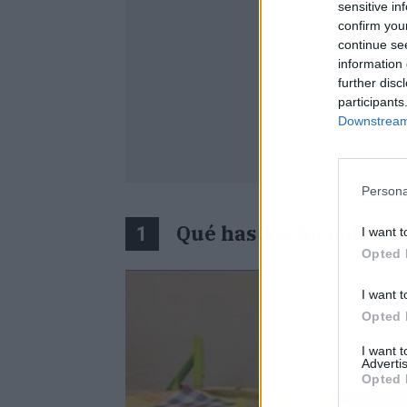
sensitive in
confirm you
continue se
information 
further disc
participants
Downstream 
Persona
Qué has hecho pollito
1
I want t
Opted 
I want t
Opted 
I want 
Advertis
Opted 