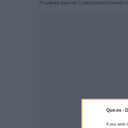
Prepárate para reír y para posteriormente 
Que.es -
D
If you wish 