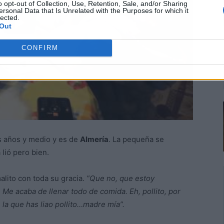
o opt-out of Collection, Use, Retention, Sale, and/or Sharing
ersonal Data that Is Unrelated with the Purposes for which it
lected.
Out
CONFIRM
s años y medio y es de
Almería
. La pequeña se
 lió pero bien.
lito con toda su gracia.
”Que no, que estoy
 Me acaba de llenar todo de comida. Eh, pollito, por
a que has liao pollito…madre mía”.