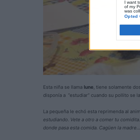
I want t
of my P
was col
Opted 
Esta niña se llama
Iune
, tiene solamente do
disponía a ”estudiar” cuando su pollito se la
La pequeña le echó esta reprimenda al anima
estudiando. Vete a otro a comer tu comidita.
donde pasa esta comida. Cagüen la madre… l