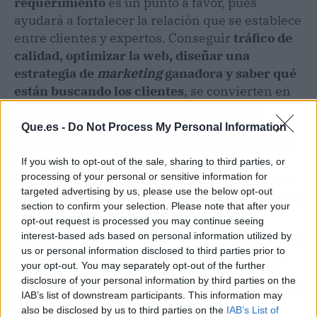
requerimiento
es un punto a favor, pues
ayudará a fortalecer la relación que se establece
entre clientes y expertos. Conseguir
tráfico de
calidad, optimizar la web, diseñar una
estrategia de
marketing
ganadora y saber qué
están buscando los clientes
, se convierten en
tareas plausibles. Cualquier interesado o
interesada en los servicios de Yago Ramírez de
Que.es -
Do Not Process My Personal Information
Arellano puede pedir un presupuesto. Además,
a través de un sencillo formulario, pueden
If you wish to opt-out of the sale, sharing to third parties, or
processing of your personal or sensitive information for
contactar directamente con él para recibir una
targeted advertising by us, please use the below opt-out
atención precisa, de acuerdo a sus necesidades.
section to confirm your selection. Please note that after your
opt-out request is processed you may continue seeing
interest-based ads based on personal information utilized by
Artículo anterior
Artículo siguiente
us or personal information disclosed to third parties prior to
¿Qué es SpamDigital?,
El proveedor material
your opt-out. You may separately opt-out of the further
un nuevo servicio web
eléctrico Schneider
disclosure of your personal information by third parties on the
que alerta de números
Electric, Cadenza Electric
IAB’s list of downstream participants. This information may
de teléfono
also be disclosed by us to third parties on the
IAB’s List of
desconocidos que hacen