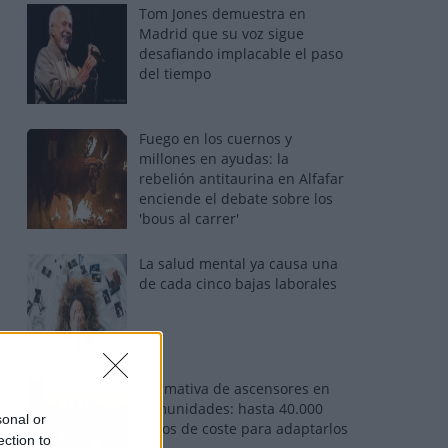
Tom Jones demuestra en
Madrid que su voz sigue
desafiando implacable el paso
del tiempo
Fuego en los cuernos y
millones en ayudas: la
rebelión antitaurina en Alfafar
enciende el debate sobre los
'bous al carrer'
La salud mental ya causa una
de cada cinco bajas laborales
Normativa de ascensores en
comunidades: hasta 40.000
sonal or
euros de coste para adaptarlos
ection to