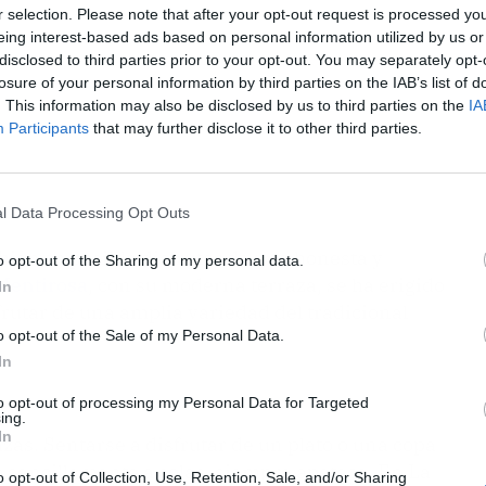
r selection. Please note that after your opt-out request is processed y
eing interest-based ads based on personal information utilized by us or
disclosed to third parties prior to your opt-out. You may separately opt-
losure of your personal information by third parties on the IAB’s list of
. This information may also be disclosed by us to third parties on the
IA
Participants
that may further disclose it to other third parties.
l Data Processing Opt Outs
ién es posible disfrutar de una honesta y
o opt-out of the Sharing of my personal data.
Mentirosa
, con su moderna terraza, se ha erigido
In
frutar de una amplia variedad del tradicional
o opt-out of the Sale of my Personal Data.
In
to opt-out of processing my Personal Data for Targeted
ing.
In
azas. Sentarse a disfrutar de un plato o una copa
, o sencillamente a solas, siempre apetece. En La
o opt-out of Collection, Use, Retention, Sale, and/or Sharing