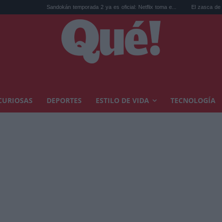
Sandokán temporada 2 ya es oficial: Netflix toma e...
El zasca de Cristina Casta
CURIOSAS
DEPORTES
ESTILO DE VIDA
TECNOLOGÍA