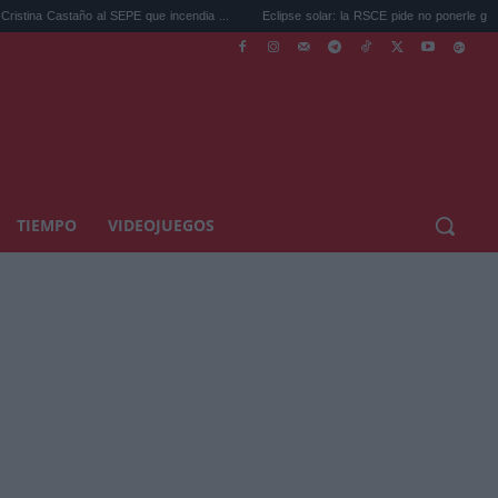
ño al SEPE que incendia ...
Eclipse solar: la RSCE pide no ponerle gafas a tu ...
TIEMPO
VIDEOJUEGOS