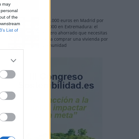
ou may
 personal
out of the
110.000 euros en Madrid por
 downstream
31.000 en Extremadura: el
B’s List of
dinero ahorrado que necesitas
para comprar una vivienda por
comunidad