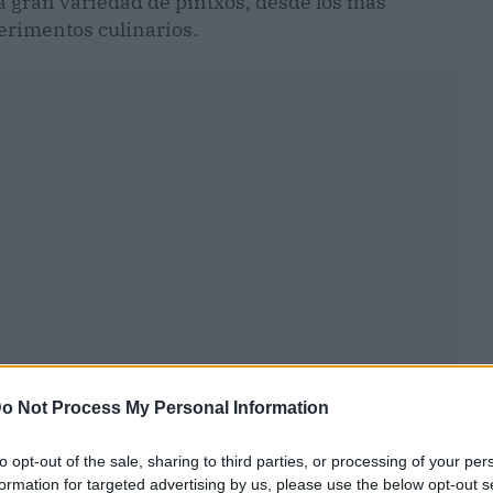
a gran variedad de pintxos, desde los más
perimentos culinarios.
ublicidad
o Not Process My Personal Information
to opt-out of the sale, sharing to third parties, or processing of your per
formation for targeted advertising by us, please use the below opt-out s