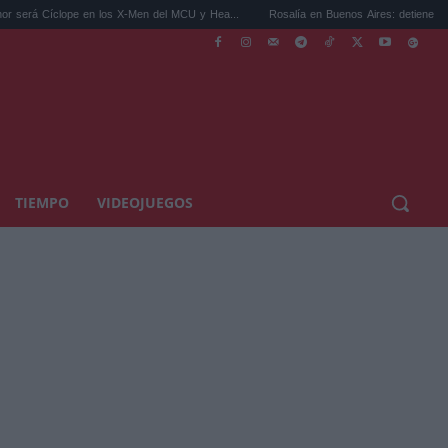
e en los X-Men del MCU y Hea...
Rosalía en Buenos Aires: detiene el tráfico y se s..
TIEMPO
VIDEOJUEGOS