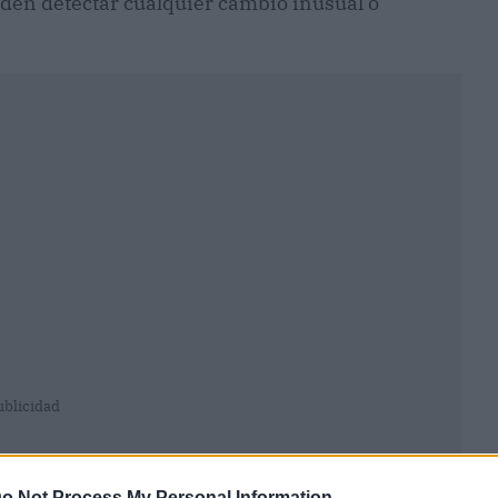
ueden detectar cualquier cambio inusual o
ublicidad
o Not Process My Personal Information