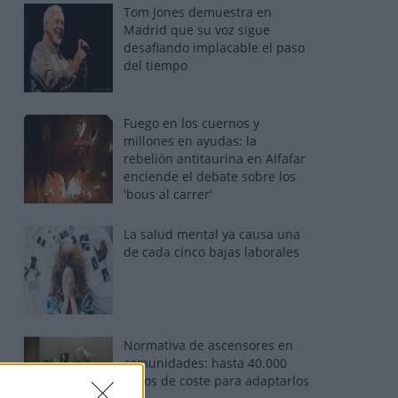
Tom Jones demuestra en
Madrid que su voz sigue
desafiando implacable el paso
del tiempo
Fuego en los cuernos y
millones en ayudas: la
rebelión antitaurina en Alfafar
enciende el debate sobre los
'bous al carrer'
La salud mental ya causa una
de cada cinco bajas laborales
Normativa de ascensores en
comunidades: hasta 40.000
euros de coste para adaptarlos