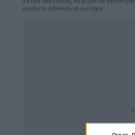
Es una fase crucial, en la que los padres p
conducta diferente en sus hijos.
P
Que.es -
D