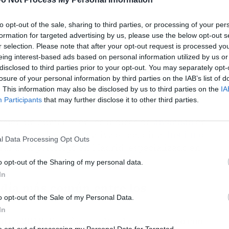
to opt-out of the sale, sharing to third parties, or processing of your per
formation for targeted advertising by us, please use the below opt-out s
r selection. Please note that after your opt-out request is processed y
eing interest-based ads based on personal information utilized by us or
disclosed to third parties prior to your opt-out. You may separately opt-
losure of your personal information by third parties on the IAB’s list of
. This information may also be disclosed by us to third parties on the
IA
Participants
that may further disclose it to other third parties.
ación un aumento en los índices de
ansiedad
en
 oportuna. Una alternativa es acudir al
Instituto
l Data Processing Opt Outs
rar a un psicólogo en Madrid, especializado en
o opt-out of the Sharing of my personal data.
In
 día más común entre los
o opt-out of the Sale of my Personal Data.
In
do en 2019, España resultó el país europeo con
to opt-out of processing my Personal Data for Targeted