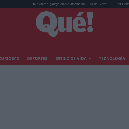
Un exnarco gallego quiere montar su 'Ruta del Narc...
Kit Connor será Cíclop
CURIOSAS
DEPORTES
ESTILO DE VIDA
TECNOLOGÍA