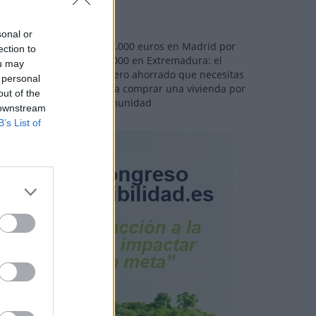
sonal or
110.000 euros en Madrid por
ection to
31.000 en Extremadura: el
ou may
dinero ahorrado que necesitas
 personal
para comprar una vivienda por
out of the
comunidad
 downstream
B’s List of