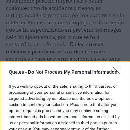
Justamente para no improvisar y evitar
cualquier tipo de accidente o riesgo, es
indispensable la preparación con expertos en la
materia. Fadecom tiene un equipo de formación
que se ha especializado en prevenir los riesgos
del trabajo en altura, por lo que se han
convertido en referencia. En los
cursos
teóricos y prácticos
se brindan técnicas
específicas para prevenir accidentes y se toma
conciencia sobre los peligros que implican
Que.es -
Do Not Process My Personal Information
estos trabajos. Es una preparación que mejora
la productividad en las empresas.
If you wish to opt-out of the sale, sharing to third parties, or
processing of your personal or sensitive information for
targeted advertising by us, please use the below opt-out
section to confirm your selection. Please note that after your
opt-out request is processed you may continue seeing
interest-based ads based on personal information utilized by
us or personal information disclosed to third parties prior to
your opt-out. You may separately opt-out of the further