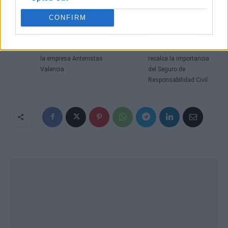
CONFIRM
Artículo anterior
Artículo siguiente
Servicio de antenistas en
En el sector de la
Torrente de la mano de
construcción, Thenowo
la empresa Antenistas
recalca la importancia
Valencia
del Seguro de
Responsabilidad Civil