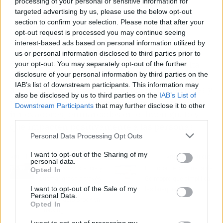
innovadoras del mercado, gracias a su
processing of your personal or sensitive information for
targeted advertising by us, please use the below opt-out
versatilidad en el diseño y creación de
section to confirm your selection. Please note that after your
lámparas, ofreciendo un producto único y de
opt-out request is processed you may continue seeing
gran durabilidad.
interest-based ads based on personal information utilized by
us or personal information disclosed to third parties prior to
Con más de 12 colecciones exclusivas de alta
your opt-out. You may separately opt-out of the further
disclosure of your personal information by third parties on the
gama, esta empresa se ha convertido en el gran
IAB’s list of downstream participants. This information may
aliado para grandes diseñadores de interiores y
also be disclosed by us to third parties on the
IAB’s List of
restauradores, que buscan crear espacios
Downstream Participants
that may further disclose it to other
innovadores, enmarcados en el buen gusto y
third parties.
que impacten positivamente a las personas.
Personal Data Processing Opt Outs
I want to opt-out of the Sharing of my
Artículo anterior
Artículo siguiente
personal data.
Mejorar la resistencia y
El motor de búsqueda de
Opted In
quemar grasa a través
Goinfopro que simplifica
I want to opt-out of the Sale of my
del cardio hiit en Málaga
las búsquedas
Personal Data.
del gimnasio Brooklyn
Opted In
Fitboxing