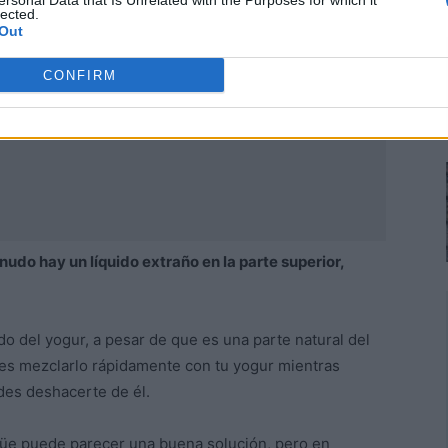
ersonal Data that Is Unrelated with the Purposes for which it
lected.
Out
CONFIRM
udo hay un líquido extraño en la parte superior,
o del yogur, a pesar de que es una parte natural del
es mezclarlo rápidamente con tu yogur mientras
edes deshacerte de él.
agüe puede parecer una buena solución, pero en