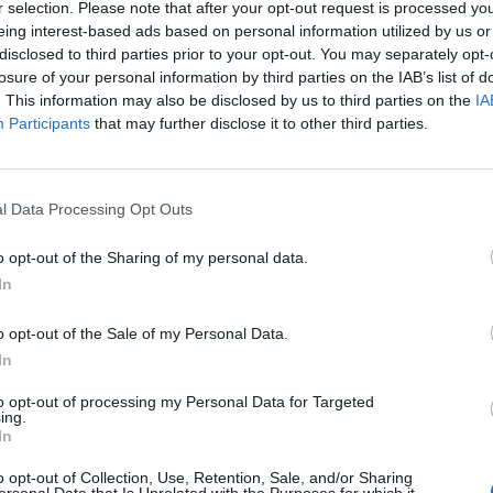
r selection. Please note that after your opt-out request is processed y
scante, viene en muchos sabores y sabe increíble con
eing interest-based ads based on personal information utilized by us or
disclosed to third parties prior to your opt-out. You may separately opt-
L
losure of your personal information by third parties on the IAB’s list of
. This information may also be disclosed by us to third parties on the
IA
Participants
that may further disclose it to other third parties.
l Data Processing Opt Outs
o opt-out of the Sharing of my personal data.
In
o opt-out of the Sale of my Personal Data.
In
to opt-out of processing my Personal Data for Targeted
ing.
Publicidad
In
o opt-out of Collection, Use, Retention, Sale, and/or Sharing