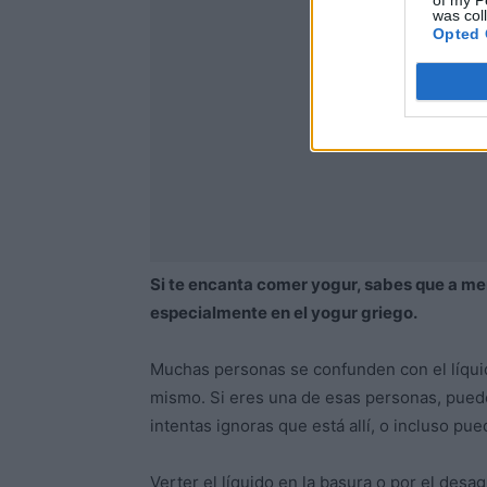
of my P
was col
Opted 
Si te encanta comer yogur, sabes que a men
especialmente en el yogur griego.
Muchas personas se confunden con el líquid
mismo. Si eres una de esas personas, pued
intentas ignoras que está allí, o incluso pu
Verter el líquido en la basura o por el des