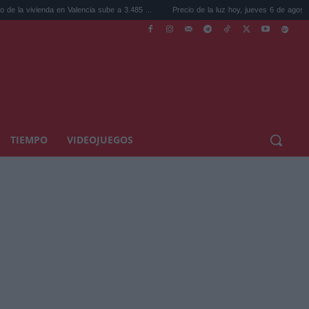
ienda en Valencia sube a 3.485 ...
Precio de la luz hoy, jueves 6 de agosto: la hora ..
TIEMPO
VIDEOJUEGOS