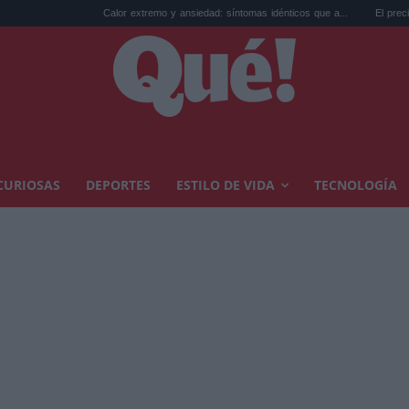
Calor extremo y ansiedad: síntomas idénticos que a...
El precio de la viv
CURIOSAS
DEPORTES
ESTILO DE VIDA
TECNOLOGÍA