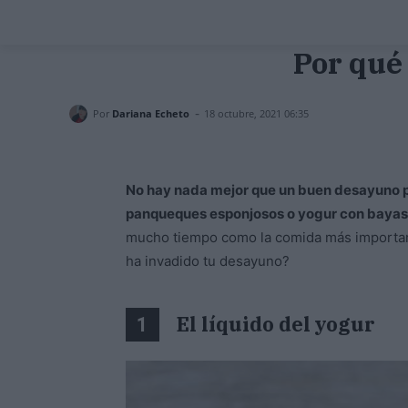
Por qué 
-
Por
Dariana Echeto
18 octubre, 2021 06:35
No hay nada mejor que un buen desayuno po
panqueques esponjosos o yogur con bayas
mucho tiempo como la comida más important
ha invadido tu desayuno?
El líquido del yogur
1