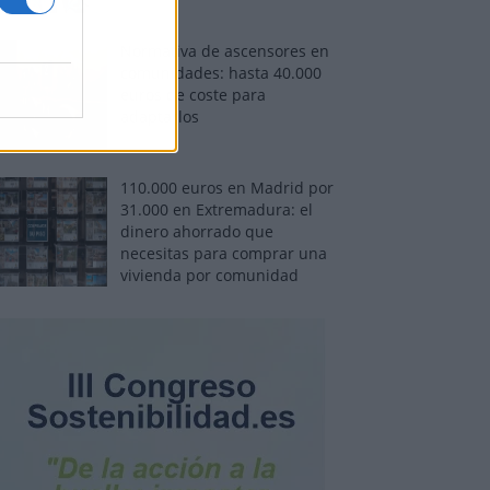
Normativa de ascensores en
comunidades: hasta 40.000
euros de coste para
adaptarlos
110.000 euros en Madrid por
31.000 en Extremadura: el
dinero ahorrado que
necesitas para comprar una
vivienda por comunidad