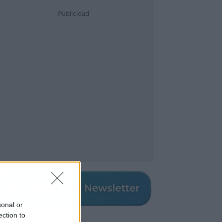
Publicidad
sonal or
ection to