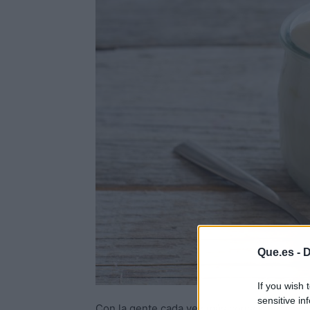
Que.es -
D
If you wish 
sensitive in
Con la gente cada vez más consciente de su