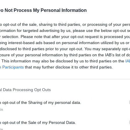
o Not Process My Personal Information
to opt-out of the sale, sharing to third parties, or processing of your per
formation for targeted advertising by us, please use the below opt-out s
r selection. Please note that after your opt-out request is processed y
eing interest-based ads based on personal information utilized by us or
disclosed to third parties prior to your opt-out. You may separately opt-
losure of your personal information by third parties on the IAB’s list of
. This information may also be disclosed by us to third parties on the
IA
Participants
that may further disclose it to other third parties.
or de dos jóvenes con experiencia en las ventas
l Data Processing Opt Outs
tipo de objetos, ya sea con el logo o lema de una
entifique a cualquier evento corporativo o
o opt-out of the Sharing of my personal data.
In
escapa a las posibilidades de la empresa, que
o opt-out of the Sale of my Personal Data.
, serigrafías y muchas otras
alternativas para
In