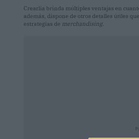
Crearlia brinda múltiples ventajas en cuanto
además, dispone de otros detalles útiles q
estrategias de
merchandising.
P