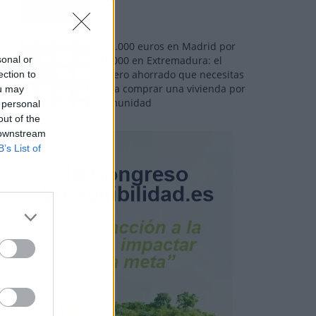
110.000 euros en Madrid por
sonal or
31.000 en Extremadura: el
dinero ahorrado que necesitas
ection to
para comprar una vivienda por
ou may
comunidad
 personal
out of the
 downstream
B’s List of