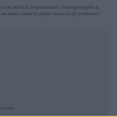
 a la calidad, originalidad y entrega rápida y,
ue se alzan como la mejor manera de promover
ublicidad