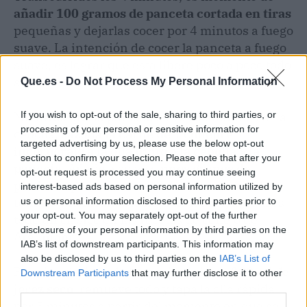
añadir 100 gramos de panceta cortada en tiras
pequeñas y dejarlas cocer por 4 minutos a fuego
suave. La intención de cocer la panceta a fuego
suave, es lograr que esta libere poco a poco todo
su sabor.
Que.es -
Do Not Process My Personal Information
If you wish to opt-out of the sale, sharing to third parties, or
Mientras que la panceta se va cocinando con la
processing of your personal or sensitive information for
cebolla,
sazona la carne de 1 conejo e
targeted advertising by us, please use the below opt-out
incorpóralo a la olla junto a la cebolla y la
section to confirm your selection. Please note that after your
panceta.
Añade a su vez,
unos granos de
opt-out request is processed you may continue seeing
pimienta
para realzar el sabor,
una rama de
interest-based ads based on personal information utilized by
tomillo y la infaltable hoja de laurel
, la cual es
us or personal information disclosed to third parties prior to
your opt-out. You may separately opt-out of the further
todo un clásico en las recetas de conejo de
disclosure of your personal information by third parties on the
Arguiñano.
IAB’s list of downstream participants. This information may
also be disclosed by us to third parties on the
IAB’s List of
Para ir culminando la cocción,
vierte 200 ml de
Downstream Participants
that may further disclose it to other
jerez seco
, remueve todo y tapa la olla rápida
third parties.
por 5 minutos a partir del momento en que se