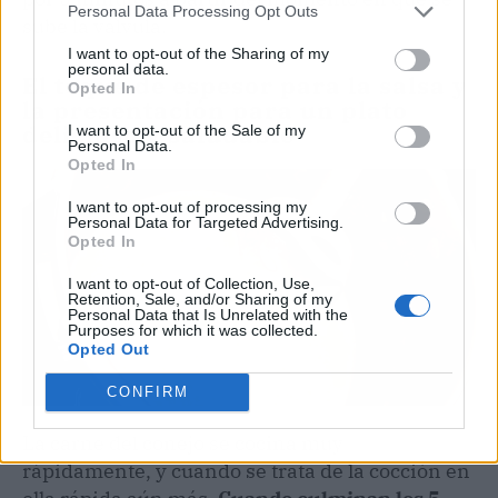
Personal Data Processing Opt Outs
sube la válvula.
I want to opt-out of the Sharing of my
personal data.
El toque de espesor para la salsa y
Opted In
la presentación para un plato
delicioso y saludable
I want to opt-out of the Sale of my
Personal Data.
Opted In
I want to opt-out of processing my
Personal Data for Targeted Advertising.
Opted In
I want to opt-out of Collection, Use,
Retention, Sale, and/or Sharing of my
Personal Data that Is Unrelated with the
Purposes for which it was collected.
Opted Out
CONFIRM
La carne del conejo se cocina muy
rápidamente, y cuando se trata de la cocción en