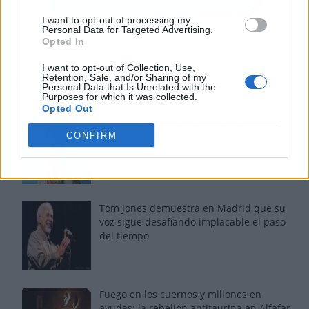
I want to opt-out of processing my
Personal Data for Targeted Advertising.
Opted In
I want to opt-out of Collection, Use,
Retention, Sale, and/or Sharing of my
Los más vistos
Personal Data that Is Unrelated with the
Purposes for which it was collected.
Opted Out
Los 7 mejores discos de Bad Bunny,
ordenados de mejor a peor
CONFIRM
Tom Jones demuestra en Madrid que su
voz sigue desafiando implacable el paso
del tiempo
Fuego en los cuernos y millones en
ayudas: la rebelión antitaurina en Alfafar