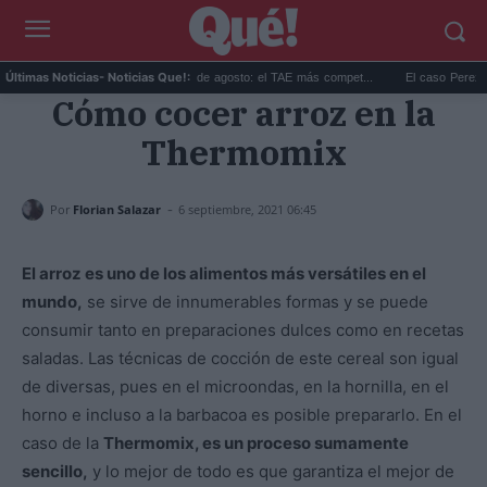
..
Las mejores hipotecas de agosto: el TAE más compet...
El caso Perez Hilton:
Últimas Noticias
- Noticias Que!:
Cómo cocer arroz en la
Thermomix
-
Por
Florian Salazar
6 septiembre, 2021 06:45
El arroz es uno de los alimentos más versátiles en el
mundo,
se sirve de innumerables formas y se puede
consumir tanto en preparaciones dulces como en recetas
saladas. Las técnicas de cocción de este cereal son igual
de diversas, pues en el microondas, en la hornilla, en el
horno e incluso a la barbacoa es posible prepararlo. En el
caso de la
Thermomix, es un proceso sumamente
sencillo,
y lo mejor de todo es que garantiza el mejor de