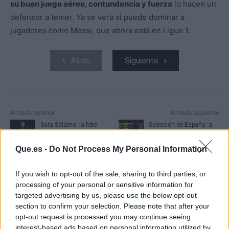
su buen juego aéreo, contundencia y fuerza
lo hacen un
defensor a temer. Ya se verá si puede dominar a
jugadores como Messi, que ahora está en Ligue 1.
Atrás
Siguiente
Artículo anterior
Artículo siguiente
Sara Sálamo: la foto
Selección de España: a
más romántica que ha
qué hora y dónde ver el
disparado los corazones
partido contra Suecia
Que.es -
Do Not Process My Personal Information
en Instagram
If you wish to opt-out of the sale, sharing to third parties, or
processing of your personal or sensitive information for
targeted advertising by us, please use the below opt-out
section to confirm your selection. Please note that after your
opt-out request is processed you may continue seeing
interest-based ads based on personal information utilized by