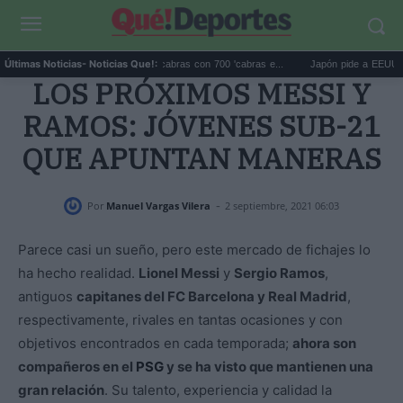
Galápagos eliminó 140.000 cabras con 700 'cabras e...
Japón pide a EEUU que dej
Últimas Noticias
- Noticias Que!:
LOS PRÓXIMOS MESSI Y
RAMOS: JÓVENES SUB-21
QUE APUNTAN MANERAS
-
Por
Manuel Vargas Vilera
2 septiembre, 2021 06:03
Parece casi un sueño, pero este mercado de fichajes lo
ha hecho realidad.
Lionel Messi
y
Sergio Ramos
,
antiguos
capitanes del FC Barcelona y Real Madrid
,
respectivamente, rivales en tantas ocasiones y con
objetivos encontrados en cada temporada;
ahora son
compañeros en el
PSG
y se ha visto que mantienen una
gran relación
. Su talento, experiencia y calidad la