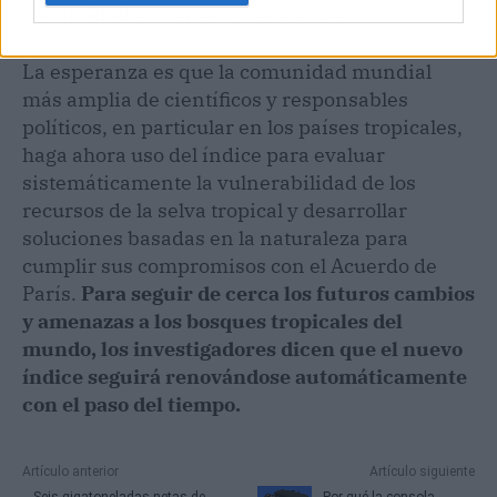
comunidad en general, señala Saatchi.
La esperanza es que la comunidad mundial
más amplia de científicos y responsables
políticos, en particular en los países tropicales,
haga ahora uso del índice para evaluar
sistemáticamente la vulnerabilidad de los
recursos de la selva tropical y desarrollar
soluciones basadas en la naturaleza para
cumplir sus compromisos con el Acuerdo de
París.
Para seguir de cerca los futuros cambios
y amenazas a los bosques tropicales del
mundo, los investigadores dicen que el nuevo
índice seguirá renovándose automáticamente
con el paso del tiempo.
Artículo anterior
Artículo siguiente