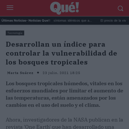
Calor extremo y ansiedad: síntomas idénticos que a...
El precio de la vivienda en V
Últimas Noticias
- Noticias Que!:
Tecnología
Desarrollan un índice para
controlar la vulnerabilidad de
los bosques tropicales
23 julio, 2021 18:25
Marta Suárez
Los bosques tropicales húmedos, vitales en los
esfuerzos mundiales por limitar el aumento de
las temperaturas, están amenazados por los
cambios en el uso del suelo y el clima.
Ahora, investigadores de la NASA publican en la
revista 'One Earth' que han desarrollado una