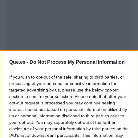
Los investigadores también descubrieron
Que.es -
Do Not Process My Personal Information
fuertes interacciones entre el clima, el uso del
suelo y la biodiversidad que definen la
If you wish to opt-out of the sale, sharing to third parties, or
vulnerabilidad y la resistencia de los bosques.
processing of your personal or sensitive information for
El nuevo índice les permitió identificar la
targeted advertising by us, please use the below opt-out
naturaleza de estas interacciones en todos los
section to confirm your selection. Please note that after your
bosques tropicales del mundo.
opt-out request is processed you may continue seeing
interest-based ads based on personal information utilized by
us or personal information disclosed to third parties prior to
"Las conclusiones muestran que la
your opt-out. You may separately opt-out of the further
vulnerabilidad de los bosques tropicales es
disclosure of your personal information by third parties on the
mucho mayor de lo que se preveía en el pasado,
IAB’s list of downstream participants. This information may