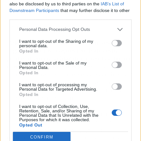
y que las zonas perturbadas o fragmentadas
also be disclosed by us to third parties on the
IAB’s List of
casi no tienen capacidad de recuperación ante
Downstream Participants
that may further disclose it to other
third parties.
el calentamiento del clima y las sequías",
apunta Saatchi.
Personal Data Processing Opt Outs
I want to opt-out of the Sharing of my
"Además, los resultados de nuestro estudio
personal data.
sugieren que los bosques tropicales están
Opted In
perdiendo su capacidad de ciclar el carbono y
I want to opt-out of the Sale of my
el agua como antes --prosigue--.
Esto está
Personal Data.
Opted In
ocurriendo gradualmente a escala continental y
más rápidamente a escala regional, con
I want to opt-out of processing my
importantes implicaciones para el sumidero
Personal Data for Targeted Advertising.
Opted In
global de carbono y el clima".
I want to opt-out of Collection, Use,
Retention, Sale, and/or Sharing of my
El TFVI fue elaborado por muchos científicos y
Personal Data that Is Unrelated with the
Purposes for which it was collected.
conservacionistas reunidos por la National
Opted Out
Geographic Society y Rolex y, por tanto,
representa un enfoque consensuado por la
CONFIRM