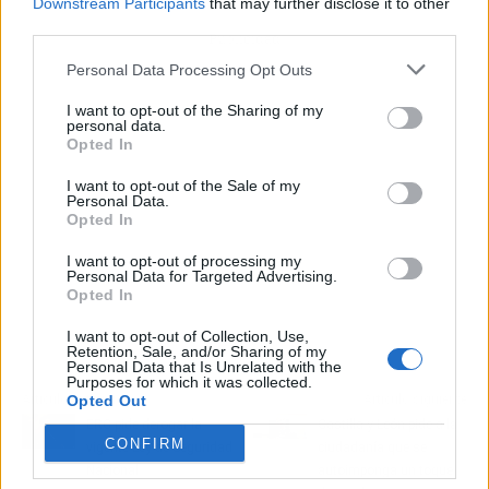
Downstream Participants
that may further disclose it to other
third parties.
Publicidad
Personal Data Processing Opt Outs
I want to opt-out of the Sharing of my
personal data.
Opted In
I want to opt-out of the Sale of my
Personal Data.
Opted In
I want to opt-out of processing my
Personal Data for Targeted Advertising.
Opted In
I want to opt-out of Collection, Use,
Retention, Sale, and/or Sharing of my
Personal Data that Is Unrelated with the
Purposes for which it was collected.
Artículo anterior
Artículo siguiente
Opted Out
ERC pide derogar la
Castilla y León pide a la
CONFIRM
vigente Ley de Seguridad
ciudadanía que se
Nacional
autoimponga un toque