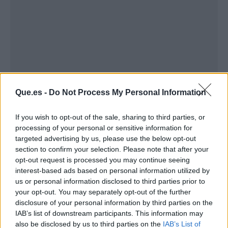
Que.es -
Do Not Process My Personal Information
If you wish to opt-out of the sale, sharing to third parties, or
processing of your personal or sensitive information for
targeted advertising by us, please use the below opt-out
section to confirm your selection. Please note that after your
opt-out request is processed you may continue seeing
MEDIDAS PARA REVERTIR LA
interest-based ads based on personal information utilized by
SITUACIÓN
us or personal information disclosed to third parties prior to
your opt-out. You may separately opt-out of the further
Los ecologistas han señalado que las claves
disclosure of your personal information by third parties on the
para evitar la anunciada extinción de esta
IAB’s list of downstream participants. This information may
especie "son la estricta protección de sus
also be disclosed by us to third parties on the
IAB’s List of