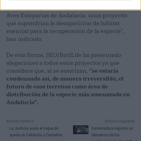
Plan de Recuperación y Conservación de las
Aves Esteparias de Andalucía, unos proyectis
que supondrían la desaparición de hábitat
esencial para la recuperación de la especie",
han indicado.
De esta forma, SEO/BirdLife ha presentado
alegaciones a todos estos proyectos ya que
considera que, si se autorizan,
"se estaría
condenando así, de manera irreversible, el
futuro de esos terrenos como área de
distribución de la especie más amenazada en
Andalucía".
Artículo anterior
Artículo siguiente
La Justicia avala el toque de
Extremadura registra un
queda en Cataluña y Cantabria
descenso de los