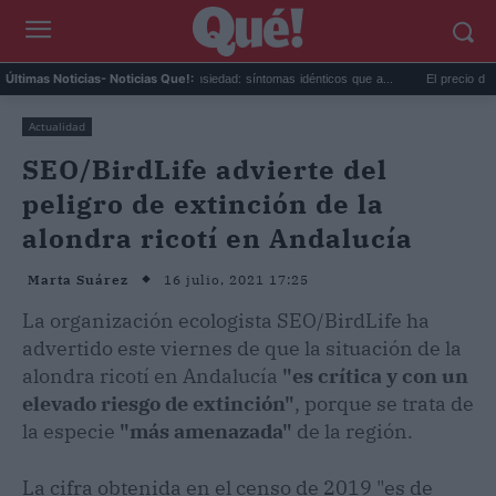
...
Calor extremo y ansiedad: síntomas idénticos que a...
El precio de la vivien
Últimas Noticias
- Noticias Que!:
Actualidad
SEO/BirdLife advierte del
peligro de extinción de la
alondra ricotí en Andalucía
16 julio, 2021 17:25
Marta Suárez
La organización ecologista SEO/BirdLife ha
advertido este viernes de que la situación de la
alondra ricotí en Andalucía
"es crítica y con un
elevado riesgo de extinción"
, porque se trata de
la especie
"más amenazada"
de la región.
La cifra obtenida en el censo de 2019 "es de