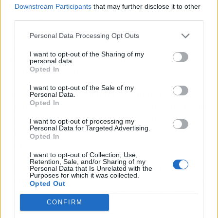
Downstream Participants
that may further disclose it to other
hábitats en Andalucía oriental, dejándolos a
third parties.
salvo de desarrollos energéticos u otros
cambios de uso del suelo; la creación de
Personal Data Processing Opt Outs
corredores ecológicos; o el fomento y la
I want to opt-out of the Sharing of my
recuperación de la ganadería extensiva de
personal data.
ovino en estas áreas".
Opted In
I want to opt-out of the Sale of my
SEO/Birdlife también ha considerado como
Personal Data.
Opted In
"imperativo" realizar con urgencia trabajos de
mejora del hábitat en todas aquellas zonas con
I want to opt-out of processing my
Personal Data for Targeted Advertising.
registros de la especie en los últimos 50 años
,
Opted In
para posibilitar su recolonización.
I want to opt-out of Collection, Use,
Retention, Sale, and/or Sharing of my
"Por ejemplo, en la actualidad se están
Personal Data that Is Unrelated with the
Purposes for which it was collected.
tramitando diversos proyectos de construcción
Opted Out
de plantas eólicas y solares fotovoltaicas,
CONFIRM
planteadas sobre zonas de interés para la
especie, identificadas como tales por el propio