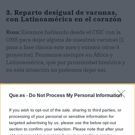
3. Reparto desigual de vacunas,
con Latinoamérica en el corazón
Rosa:
Estamos hablando desde el CSIC con la
OMS para dejar alguna de nuestras vacunas [1
pasa a fase clínica este mes y existen otros 4
proyectos]. Pensamos siempre en África y
Latinoamérica, que por proximidad histórica y
en esta situación no podemos dejar así.
María:
“Cuanto más tardemos, carecemos de la
tecnología
necesaria. La comunidad científica
Que.es -
Do Not Process My Personal Information
se está asociando. (…) No podemos extraer
lecciones como si la próxima pandemia fuera a
If you wish to opt-out of the sale, sharing to third parties, or
ser como ésta. Hay que tener una plataforma
processing of your personal or sensitive information for
amplia, para anticipar cualquier tipo de
targeted advertising by us, please use the below opt-out
section to confirm your selection. Please note that after your
situación viral, que el científico salga del rol que