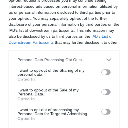
opt-out request is processed you may continue seeing
se autoadjudica”.
interest-based ads based on personal information utilized by
us or personal information disclosed to third parties prior to
4. Rigor, periodismo y lucha
your opt-out. You may separately opt-out of the further
contra la desinformación (
fake
disclosure of your personal information by third parties on the
news
)
IAB’s list of downstream participants. This information may
also be disclosed by us to third parties on the
IAB’s List of
Patricia:
“Hemos visto lo mejor y lo peor del ser
Downstream Participants
that may further disclose it to other
third parties.
humano. Ese desprendimiento, ese trabajo y
esta tranquilidad quienes estamos vacunados.
Personal Data Processing Opt Outs
Hemos visto cosas maravillosas. Me sorprende
I want to opt-out of the Sharing of my
que haya vacunas para nosotros en los países
personal data.
ricos y no se haya resuelto
la paz mental
en
Opted In
otros países como América Latina o África.
I want to opt-out of the Sale of my
Hubo momento de gran confusión en el que
Personal Data.
Opted In
lideres políticos y económicos contribuyeron a
la difusión de
fake news
. (…) Es fundamental
I want to opt-out of processing my
una colaboración estrecha entre periodistas,
Personal Data for Targeted Advertising.
Opted In
ciencia y gestores sanitarios. La única manera