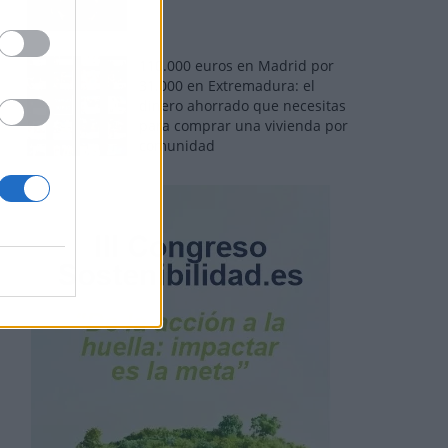
110.000 euros en Madrid por
31.000 en Extremadura: el
dinero ahorrado que necesitas
para comprar una vivienda por
comunidad