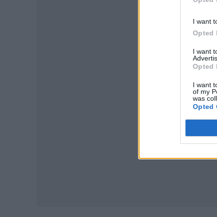
I want t
Opted 
I want 
Advertis
P
Opted 
I want t
of my P
was col
Opted 