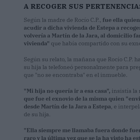
A RECOGER SUS PERTENENCIA
Según la madre de Rocío C.P.,
fue ella quien
acudir a dicha vivienda de Estepa a recoge
volvería a Martín de la Jara, al domicilio f
vivienda"
que había compartido con su exno
Según su relato, la mañana que Rocío C.P. ha
su hija la telefoneó personalmente para pre
que "no se encontraba" en el inmueble.
"Mi hija no quería ir a esa casa",
insistía l
que fue el exnovio de la misma quien "envi
desde Martín de la Jara a Estepa
, e interp
de su hija.
"Ella siempre me llamaba fuera donde fue
raro y la última vez que se la ha visto ha es