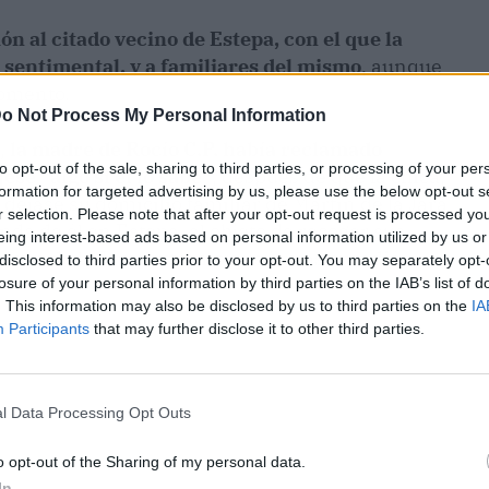
n al citado vecino de Estepa, con el que la
sentimental, y a familiares del mismo
, aunque
momento.
o Not Process My Personal Information
s,
la madre de Rocío C.P. había reclamado
to opt-out of the sale, sharing to third parties, or processing of your per
se "algo si él lo sabe"
, después de que la chica,
formation for targeted advertising by us, please use the below opt-out s
dejase su domicilio familiar de Martín de la Jara
r selection. Please note that after your opt-out request is processed y
da de él en Estepa, al objeto de recoger sus
eing interest-based ads based on personal information utilized by us or
artín de la Jara, extremo que jamás sucedió.
disclosed to third parties prior to your opt-out. You may separately opt-
losure of your personal information by third parties on the IAB’s list of
. This information may also be disclosed by us to third parties on the
IA
Participants
that may further disclose it to other third parties.
l Data Processing Opt Outs
o opt-out of the Sharing of my personal data.
In