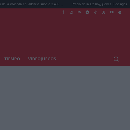
nda en Valencia sube a 3.485 ...
Precio de la luz hoy, jueves 6 de agosto: la hora ...
TIEMPO
VIDEOJUEGOS