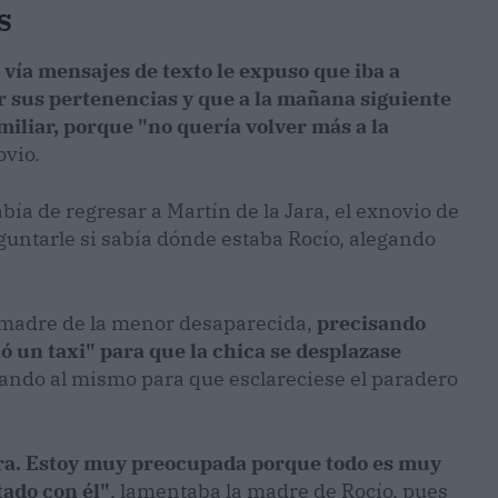
S
 vía mensajes de texto le expuso que iba a
r sus pertenencias y que a la mañana siguiente
amiliar, porque "no quería volver más a la
vio.
bía de regresar a Martín de la Jara, el exnovio de
guntarle si sabía dónde estaba Rocío, alegando
a madre de la menor desaparecida,
precisando
ó un taxi" para que la chica se desplazase
elando al mismo para que esclareciese el paradero
ra. Estoy muy preocupada porque todo es muy
tado con él"
, lamentaba la madre de Rocío, pues