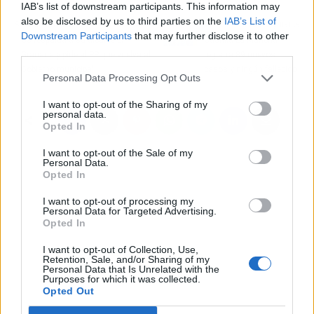
IAB’s list of downstream participants. This information may
also be disclosed by us to third parties on the
IAB’s List of
Artículo anterior
Artículo siguiente
Downstream Participants
that may further disclose it to other
Cs respalda a su alcalde en
Castilla-La Mancha
third parties.
Granada y pide al PP que vuelva al
registra 89 nuevos
Gobierno municipal
casos y ningún fallecido
Personal Data Processing Opt Outs
I want to opt-out of the Sharing of my
personal data.
Opted In
I want to opt-out of the Sale of my
Personal Data.
Opted In
I want to opt-out of processing my
Personal Data for Targeted Advertising.
Opted In
I want to opt-out of Collection, Use,
Retention, Sale, and/or Sharing of my
Personal Data that Is Unrelated with the
Purposes for which it was collected.
Opted Out