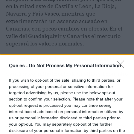
en la mitad este de Castilla y León, La Rioja,
Navarra y País Vasco, mientras que
experimentarán un ascenso acusado en
Canarias, con pocos cambios en el resto. En el
valle del Guadalquivir y Canarias el mercurio
superará los valores normales.
Por último, la predicción expone que el viento
de componente norte soplará en Galicia,
Que.es -
Do Not Process My Personal Information
Cantábrico, mitad norte de Castilla y León, alto
If you wish to opt-out of the sale, sharing to third parties, or
y medio Ebro y, con algún intervalo fuerte, en
processing of your personal or sensitive information for
Canarias.
En la mitad sur del litoral
targeted advertising by us, please use the below opt-out
mediterráneo se espera viento del este
section to confirm your selection. Please note that after your
mientras que en el resto llegarán de
opt-out request is processed you may continue seeing
procedencia variable y predominarán los
interest-based ads based on personal information utilized by
vientos flojos, al contrario que en Canarias,
us or personal information disclosed to third parties prior to
your opt-out. You may separately opt-out of the further
donde la AEMET pronostica rachas muy fuertes.
disclosure of your personal information by third parties on the