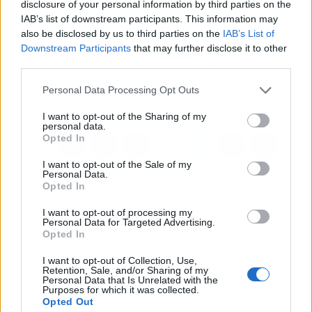
disclosure of your personal information by third parties on the
IAB’s list of downstream participants. This information may
also be disclosed by us to third parties on the
IAB’s List of
Artículo anterior
Artículo siguiente
Downstream Participants
that may further disclose it to other
Motoristas
Gobierno vasco y central
third parties.
manifestarán contra los
sellan el acuerdo para el
peajes y el uso
traspaso de prisiones a
Personal Data Processing Opt Outs
obligatorio del airbag
Euskadi
I want to opt-out of the Sharing of my
personal data.
Opted In
I want to opt-out of the Sale of my
Personal Data.
Opted In
I want to opt-out of processing my
Personal Data for Targeted Advertising.
Opted In
I want to opt-out of Collection, Use,
Retention, Sale, and/or Sharing of my
Personal Data that Is Unrelated with the
Purposes for which it was collected.
Opted Out