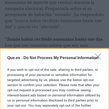
amenazas de muerte que recibió durante la
campaña electoral. Preguntada sobre si se
arrepiente de haberlas "aireado", ha respondido
que "nunca había recibido amenazas hasta ese
día" y que se vio "afectada".
"Jamás había recibido amenazas hasta ese día.
Los que me conocéis sabéis que soy una
persona muy cercana, que mi forma de
entender la política es estar al servicio de la
Que.es -
Do Not Process My Personal Information
gente
, no me quito ningún problema porque mi
mochila está llena de cosas", ha aseverado.
If you wish to opt-out of the sale, sharing to third parties, or
processing of your personal or sensitive information for
targeted advertising by us, please use the below opt-out
Finalmente, ha agregado que está "muy
section to confirm your selection. Please note that after your
ilusionada en generar oportunidades para
opt-out request is processed you may continue seeing
España" porque "es un gran país".
"Y vamos a
interest-based ads based on personal information utilized by
salir reforzados y juntos de esta crisis"
, ha
us or personal information disclosed to third parties prior to
your opt-out. You may separately opt-out of the further
augurado.