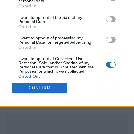
personal data.
Opted In
I want to opt-out of the Sale of my
Personal Data.
Opted In
I want to opt-out of processing my
Personal Data for Targeted Advertising.
Artículo anterior
Artículo siguiente
Opted In
CERMI, ONCE, Notariado y
Castilla y León: El fin de
Fundación Aequitas se unen para
Sucesiones y
I want to opt-out of Collection, Use,
favorecer la inclusión de
Donaciones es "positivo
Retention, Sale, and/or Sharing of my
Personal Data that Is Unrelated with the
personas con discapacidad
para todos"
Purposes for which it was collected.
Opted Out
CONFIRM