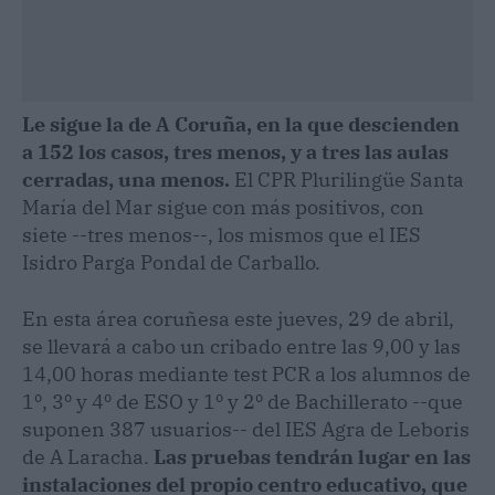
Le sigue la de A Coruña, en la que descienden
a 152 los casos, tres menos, y a tres las aulas
cerradas, una menos.
El CPR Plurilingüe Santa
María del Mar sigue con más positivos, con
siete --tres menos--, los mismos que el IES
Isidro Parga Pondal de Carballo.
En esta área coruñesa este jueves, 29 de abril,
se llevará a cabo un cribado entre las 9,00 y las
14,00 horas mediante test PCR a los alumnos de
1º, 3º y 4º de ESO y 1º y 2º de Bachillerato --que
suponen 387 usuarios-- del IES Agra de Leboris
de A Laracha.
Las pruebas tendrán lugar en las
instalaciones del propio centro educativo, que