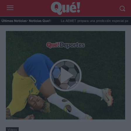
antes de Ceuta agrieta la c...
La AEMET prepara una predicción especial para el e..
Últimas Noticias
- Noticias Que!:
Vídeos