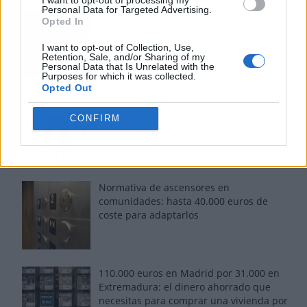
Personal Data for Targeted Advertising.
Fuego en los cuernos y millones en
Opted In
ayudas: la rebelión antitaurina en Alfafar
enciende el debate sobre los 'bous al
I want to opt-out of Collection, Use,
carrer'
Retention, Sale, and/or Sharing of my
Personal Data that Is Unrelated with the
Purposes for which it was collected.
Opted Out
La salud mental ya causa una de cada
cinco bajas laborales
CONFIRM
Normativa de ascensores en
comunidades: hasta 40.000 euros de
coste para adaptarlos
110.000 euros en Madrid por 31.000 en
Extremadura: el dinero ahorrado que
necesitas para comprar una vivienda por