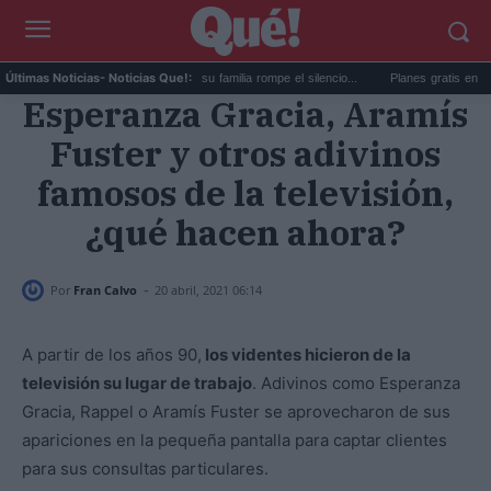
...
El caso Perez Hilton: su familia rompe el silencio...
Planes gratis en Valencia
Últimas Noticias
- Noticias Que!:
Esperanza Gracia, Aramís
Fuster y otros adivinos
famosos de la televisión,
¿qué hacen ahora?
-
Por
Fran Calvo
20 abril, 2021 06:14
A partir de los años 90,
los videntes hicieron de la
televisión su lugar de trabajo
. Adivinos como Esperanza
Gracia, Rappel o Aramís Fuster se aprovecharon de sus
apariciones en la pequeña pantalla para captar clientes
para sus consultas particulares.