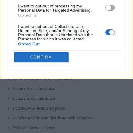
I want to opt-out of processing my
Personal Data for Targeted Advertising.
Opted In
I want to opt-out of Collection, Use,
Retention, Sale, and/or Sharing of my
Personal Data that Is Unrelated with the
Purposes for which it was collected.
Opted Out
CONFIRM
1/2 vasito de aceite de oliva suave
1 chorrito de vino dulce
1 chorrito de anís dulce
1 cucharada de anís en grano
1 cucharada de semillas de ajonjolí tostadas
250 g de harina de trigo