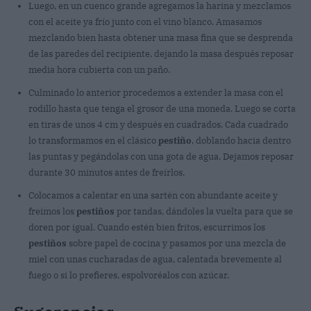
Luego, en un cuenco grande agregamos la harina y mezclamos
con el aceite ya frío junto con el vino blanco. Amasamos
mezclando bien hasta obtener una masa fina que se desprenda
de las paredes del recipiente, dejando la masa después reposar
media hora cubierta con un paño.
Culminado lo anterior procedemos a extender la masa con el
rodillo hasta que tenga el grosor de una moneda. Luego se corta
en tiras de unos 4 cm y después en cuadrados. Cada cuadrado
lo transformamos en el clásico
pestiño
, doblando hacia dentro
las puntas y pegándolas con una gota de agua. Dejamos reposar
durante 30 minutos antes de freírlos.
Colocamos a calentar en una sartén con abundante aceite y
freímos los
pestiños
por tandas, dándoles la vuelta para que se
doren por igual. Cuando estén bien fritos, escurrimos los
pestiños
sobre papel de cocina y pasamos por una mezcla de
miel con unas cucharadas de agua, calentada brevemente al
fuego o si lo prefieres, espolvoréalos con azúcar.