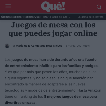
6 usos prácticos para reutilizar el agua del aire ...
La goma de la nevera: el truco
Últimas Noticias
- Noticias Que!:
Juegos de mesa con los
que puedes jugar online
-
Por
María de la Candelaria Brito Nieves
6 marzo, 2021 05:46
Los
juegos de mesa
han sido durante años una fuente
de entretenimiento infalible para las familias y amigos.
Y es que por más que pasen los años, muchos de ellos
siguen vigentes, y no solo eso, sino que también han
encontrado la manera de adaptarse a las nuevas
tecnologías y modelos de entretenimiento. Hasta Amazon
tiene un ranking de los
8 mejores juegos de mesa para
divertirse en casa
.