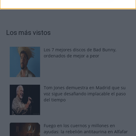
Los más vistos
Los 7 mejores discos de Bad Bunny,
ordenados de mejor a peor
Tom Jones demuestra en Madrid que su
voz sigue desafiando implacable el paso
del tiempo
Fuego en los cuernos y millones en
ayudas: la rebelión antitaurina en Alfafar