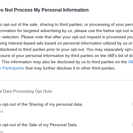
o Not Process My Personal Information
pulsada por el propio trabajo de la CMA sobre el
arios desarrolladores que informaron de que los
to opt-out of the sale, sharing to third parties, or processing of your per
s y podrían infringir la ley de competencia, ha
formation for targeted advertising by us, please use the below opt-out s
 que Apple no solo diseña, fabrica y comercializa
r selection. Please note that after your opt-out request is processed y
ore, la única forma de distribuir aplicaciones de
eing interest-based ads based on personal information utilized by us or
disclosed to third parties prior to your opt-out. You may separately opt-
 única manera de que los clientes de Apple
losure of your personal information by third parties on the IAB’s list of
. This information may also be disclosed by us to third parties on the
IA
Participants
that may further disclose it to other third parties.
l Data Processing Opt Outs
o opt-out of the Sharing of my personal data.
In
o opt-out of the Sale of my Personal Data.
In