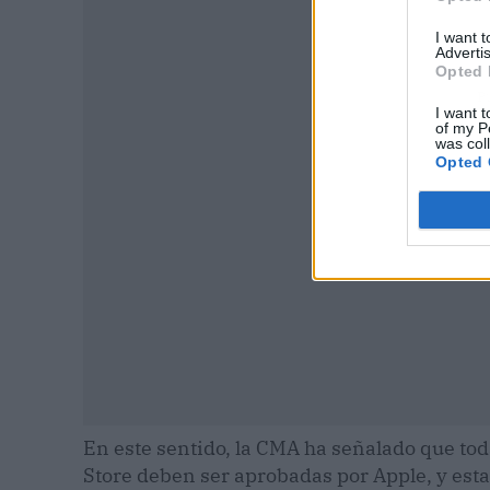
I want 
Advertis
Opted 
P
I want t
of my P
was col
Opted 
En este sentido, la CMA ha señalado que toda
Store deben ser aprobadas por Apple, y est