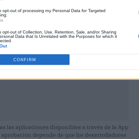
to opt-out of processing my Personal Data for Targeted
ing.
In
ublicidad
o opt-out of Collection, Use, Retention, Sale, and/or Sharing
ersonal Data that Is Unrelated with the Purposes for which it
lected.
Out
CONFIRM
s las aplicaciones disponibles a través de la App
a aprobación depende de que los desarrolladores