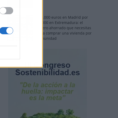
110.000 euros en Madrid por
31.000 en Extremadura: el
dinero ahorrado que necesitas
para comprar una vivienda por
comunidad