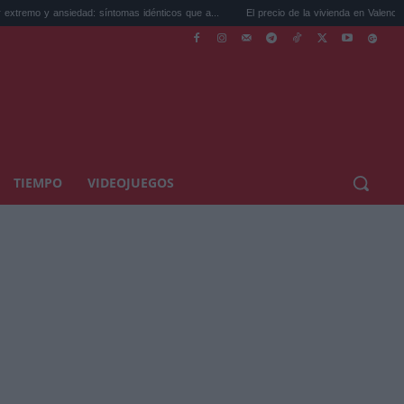
nsiedad: síntomas idénticos que a...
El precio de la vivienda en Valencia sube a 3.48
TIEMPO
VIDEOJUEGOS