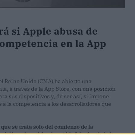
rá si Apple abusa de
competencia en la App
l Reino Unido (CMA) ha abierto una
ta, a través de la App Store, con una posición
a sus dispositivos y, de ser así, si impone
s a la competencia a los desarrolladores que
que se trata solo del comienzo de la
isión sobre si Apple está infringiendo la ley.