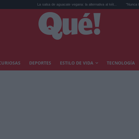
La salsa de aguacate vegana: la alternativa al két...
"Nunca he sido un top
CURIOSAS
DEPORTES
ESTILO DE VIDA
TECNOLOGÍA