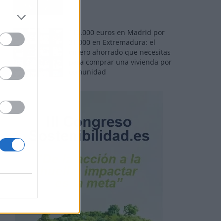
110.000 euros en Madrid por
31.000 en Extremadura: el
dinero ahorrado que necesitas
para comprar una vivienda por
comunidad