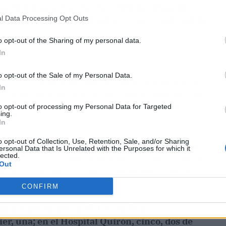
mas 24 horas se han hecho 1.058 pruebas, de
l Data Processing Opt Outs
o, 20 de prueba serológica y cuatro test rápido
o opt-out of the Sharing of my personal data.
In
o opt-out of the Sale of my Personal Data.
OVID-19 en Aragón han sido en esta jornada 364,
In
s Intensivos (UCI) y 289 en planta. Además, hay
irador, diez sin respirador y 1.494 de
to opt-out of processing my Personal Data for Targeted
ing.
In
o opt-out of Collection, Use, Retention, Sale, and/or Sharing
ragonesa, en centros públicos, supone que en el
ersonal Data that Is Unrelated with the Purposes for which it
lected.
 la COVID-19, diez de ellas en UCI; en el Nuestra
Out
vet, 91, 28 en UCI; en el Militar, seis; y en el
CONFIRM
ay dos personas en UCI; en la Clínica
ier, una; en el Hospital Quirón, cinco, dos de