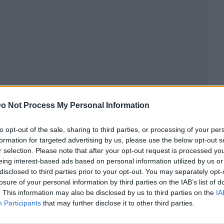
o Not Process My Personal Information
to opt-out of the sale, sharing to third parties, or processing of your per
formation for targeted advertising by us, please use the below opt-out s
unicado en esta jornada ha sido, de nuevo,
r selection. Please note that after your opt-out request is processed y
n José Sur, siete; en Miralbueno-Garrapinillos,
eing interest-based ads based on personal information utilized by us or
que en Hernán Cortés. Además, en las zonas de
disclosed to third parties prior to your opt-out. You may separately opt-
 Sagasta-Ruiseñores, Teruel Centro y Zalfonada,
losure of your personal information by third parties on the IAB’s list of
. This information may also be disclosed by us to third parties on the
IA
Participants
that may further disclose it to other third parties.
nfirmadas este sábado, 1.363 han sido PCR y