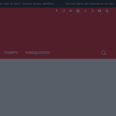
o": Jessica Bueno 'abofetea' ...
Harvard alerta del síntoma en los tobillos por el ...
TIEMPO
VIDEOJUEGOS