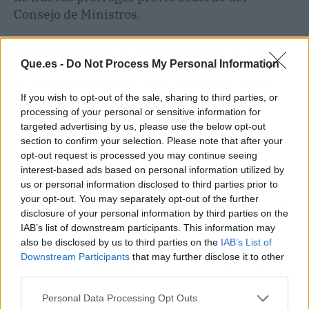
Consejo de Ministros.
Asimismo, en 2018 volvió a ampliar el plazo,
Que.es -
Do Not Process My Personal Information
para situarlo en diciembre de 2021, fecha que
se modifica hasta diciembre de 2023 con el
If you wish to opt-out of the sale, sharing to third parties, or
acuerdo adoptado este martes.
processing of your personal or sensitive information for
targeted advertising by us, please use the below opt-out
section to confirm your selection. Please note that after your
Artículo anterior
Artículo siguiente
opt-out request is processed you may continue seeing
ODDO BHF declara un 4,939% en
AICA contará con 8,3
interest-based ads based on personal information utilized by
el capital de Biosearch un día
millones para reforzar el
us or personal information disclosed to third parties prior to
después de la OPA de Kerry Group
cumplimiento de la ley
your opt-out. You may separately opt-out of the further
de la cadena alimentaria
disclosure of your personal information by third parties on the
IAB’s list of downstream participants. This information may
also be disclosed by us to third parties on the
IAB’s List of
Downstream Participants
that may further disclose it to other
third parties.
Personal Data Processing Opt Outs