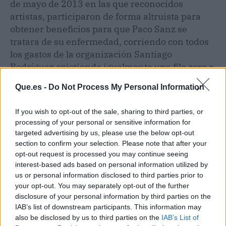
de mayo de 2013 en las que reconocidos
artistas, participaron de forma altruista para
obtener beneficios para que Paco Sanz se
tratara de su enfermedad, corriendo con todos
los gastos de la organización Santiago
Rodríguez existiendo igualmente una fila cero a
disposición de cualquier persona para que
Que.es -
Do Not Process My Personal Information
quien no pudiendo acudir a la gala y deseara
ayudar a Francisco Sanz pudiera hacerlo
If you wish to opt-out of the sale, sharing to third parties, or
mediante una transferencia bancaria.
processing of your personal or sensitive information for
targeted advertising by us, please use the below opt-out
En dicha gala se recaudaron por la venta de
section to confirm your selection. Please note that after your
entradas la cantidad de 3.000 euros que
opt-out request is processed you may continue seeing
interest-based ads based on personal information utilized by
fueron entregados a Francisco Sanz con el
us or personal information disclosed to third parties prior to
objetivo de ayudarle a costear el supuesto
your opt-out. You may separately opt-out of the further
tratamiento médico al que se estaba
disclosure of your personal information by third parties on the
sometiendo en Estados Unidos.
IAB’s list of downstream participants. This information may
also be disclosed by us to third parties on the
IAB’s List of