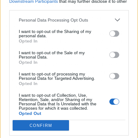
Downstream Participants
that may further disclose it to other
PUBLICACIÓN DE UN LIBRO
third parties.
En ese mismo año 2013 y en la creencia de
Personal Data Processing Opt Outs
estar ayudando al acusado en la lucha de su
I want to opt-out of the Sharing of my
enfermedad y a conseguir recursos económicos
personal data.
se publicó el libro llamado 'Paco Sanz, una vida
Opted In
de sueños, una vida de lucha', escrito por Miguel
I want to opt-out of the Sale of my
Hervas Abad, siendo escrito el prólogo por el
Personal Data.
Opted In
youtuber 'AuronPlay';, y el epílogo por Pedro
García Aguado, ex deportista profesional y
I want to opt-out of processing my
presentador de diversos programas de
Personal Data for Targeted Advertising.
Opted In
televisión.
I want to opt-out of Collection, Use,
Retention, Sale, and/or Sharing of my
Personal Data that Is Unrelated with the
Purposes for which it was collected.
Opted Out
CONFIRM