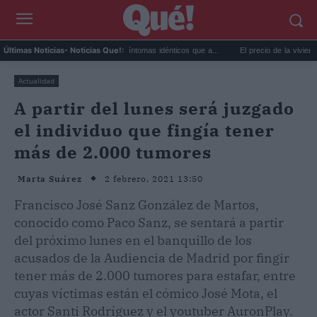
or extremo y ansiedad: síntomas idénticos que a...
El precio de la vivienda en Valenc
Últimas Noticias
- Noticias Que!:
Actualidad
A partir del lunes será juzgado
el individuo que fingía tener
más de 2.000 tumores
2 febrero, 2021 13:50
Marta Suárez
Francisco José Sanz González de Martos,
conocido como Paco Sanz, se sentará a partir
del próximo lunes en el banquillo de los
acusados de la Audiencia de Madrid por fingir
tener más de 2.000 tumores para estafar, entre
cuyas víctimas están el cómico José Mota, el
actor Santi Rodríguez y el youtuber AuronPlay.